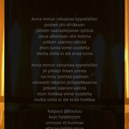
Anna minun ratsastaa kyynelelläsi

posken ohi Afrikkaan

jälleen naarasleijonan sylissä

jossa aikoinaan olin kotona

pitkien sääriesi välistä

etsin lunta viime vuodelta

mutta siellä ei ole enää lunta

Anna minun ratsastaa kyynelelläsi

yli pilvien ilman onnea

iso lintu työntää päätään

varovasti takaisin piilopaikkaansa

pitkien sääriesi välistä

etsin hiekkaa viime vuodelta

mutta siellä ei ole enää hiekkaa

Kaipaus piiloutuu

kuin hyönteinen

unissasi et huomaa

että se pistää sinua
