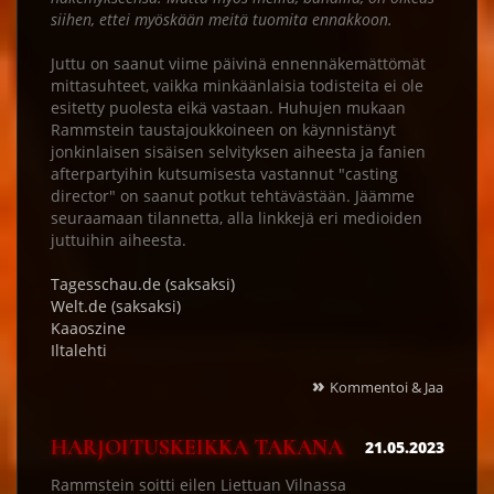
siihen, ettei myöskään meitä tuomita ennakkoon.
Juttu on saanut viime päivinä ennennäkemättömät
mittasuhteet, vaikka minkäänlaisia todisteita ei ole
esitetty puolesta eikä vastaan. Huhujen mukaan
Rammstein taustajoukkoineen on käynnistänyt
jonkinlaisen sisäisen selvityksen aiheesta ja fanien
afterpartyihin kutsumisesta vastannut "casting
director" on saanut potkut tehtävästään. Jäämme
seuraamaan tilannetta, alla linkkejä eri medioiden
juttuihin aiheesta.
Tagesschau.de (saksaksi)
Welt.de (saksaksi)
Kaaoszine
Iltalehti
»
Kommentoi & Jaa
HARJOITUSKEIKKA TAKANA
21.05.2023
Rammstein soitti eilen Liettuan Vilnassa