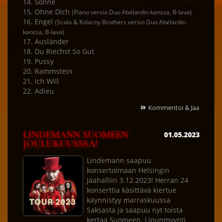
14. Sonne
15. Ohne Dich
(Piano versio Duo Abélardin kanssa, B-lava)
16. Engel
(Scala & Kolacny Brothers versio Duo Abélardin
kanssa, B-lava)
17. Ausländer
18. Du Riechst So Gut
19. Pussy
20. Rammstein
21. Ich Will
22. Adieu
»
Kommentoi & Jaa
LINDEMANN SUOMEEN
01.05.2023
JOULUKUUSSSA!
Lindemann saapuu
konsertoimaan Helsingin
Jäähalliin 3.12.2023! Herran 24
konserttia käsittävä kiertue
käynnistyy marraskuussa
Saksasta ja saapuu nyt toista
kertaa Suomeen. Lipunmyynti