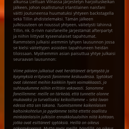
alkunsa Liettuan Vilnassa järjestetyn harjoituskeikan
jälkeen, johon osallistunut irlantilainen naisfani
väitti joutuneensa huumatuksi yhtyeen backstagella
sekä Tillin ahdistelemaksi. Tämän jälkeen
julkisuuteen on noussut yhtyeen, väitetysti lähinnä
Tillin, nk. 0-rivin naisfaneille järjestämät afterpartyt
ja niihin liittyvät kyseenalaiset tapahtumat.
Rammstein julkaisi aiemmin lyhyen lausunnon jossa
se kielsi väitettyjen asioiden tapahtuneen heidän
tiloissaan. Myöhemmin asian paisuttua yhtye julkaisi
seuraavan lausunnon:
Viime päivien julkaisut ovat herättäneet ärtymystä ja
kysymyksiä erityisesti faniemme keskuudessa. Syytökset
ovat iskeneet meihin kaikkiin hyvin voimakkaasti, ja
suhtaudumme niihin erittäin vakavasti. Sanomme
faneillemme: meille on tärkeää, että tunnette olonne
mukavaksi ja turvalliseksi keikoillamme – sekä lavan
edessä että sen takana. Tuomitsemme kaikenlaisen
kaltoinkohtelun ja pyydämme teiltä ettette osallistu
minkäänlaisiin julkisiin ennakkoluuloihin niitä kohtaan,
jotka ovat esittäneet syytöksiä. Heillä on oikeus
näkemykseensä. Mutta myös meillä, bändillä, on oikeus