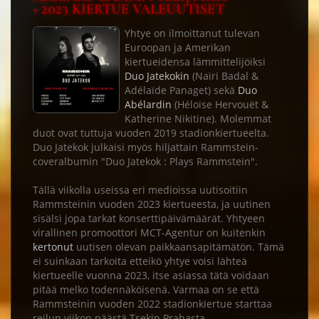
+ 2023 KIERTUE VALEUUTISET
Yhtye on ilmoittanut tulevan
Euroopan ja Amerikan
kiertueidensa lämmittelijöiksi
Duo Jatekokin
(Naïri Badal &
Adélaïde Panaget) sekä
Duo
Abélardin
(Héloïse Hervouët &
Katherine Nikitine). Molemmat
duot ovat tuttuja vuoden 2019 stadionkiertueelta.
Duo Jatekok julkaisi myös hiljattain Rammstein-
coveralbumin "Duo Jatekok : Plays Rammstein".
Tällä viikolla useissa eri medioissa uutisoitiin
Rammsteinin vuoden 2023 kiertueesta, ja uutinen
sisälsi jopa tarkat konserttipäivämäärät. Yhtyeen
virallinen promoottori MCT-Agentur on kuitenkin
kertonut
uutisen olevan paikkaansapitämätön. Tämä
ei suinkaan tarkoita etteikö yhtye voisi lähteä
kiertueelle vuonna 2023, itse asiassa tätä voidaan
pitää melko todennäköisenä. Varmaa on se että
Rammsteinin vuoden 2022 stadionkiertue starttaa
reilun viikon päästä Tsekin Prahasta.