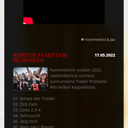
»
Kommentoi & Jaa
KIERTUE STARTTASI
17.05.2022
PRAHASTA!
Rammsteinin vuoden 2022
stadionkiertue starttasi
sunnuntaina Tsekin Prahasta!
Alla keikan kappalelista.
01. Armee der Tristen
02. Zick Zack
03. Links 2-3-4
04. Sehnsucht
05. Zeig Dich
06. Mein Herz Brennt