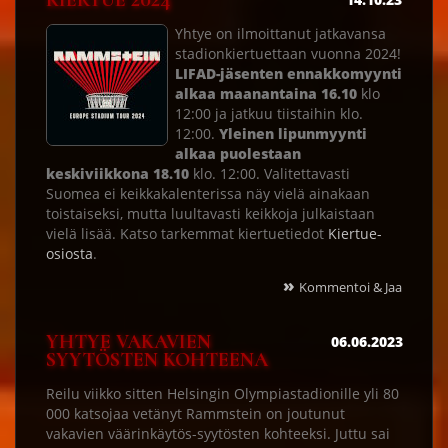
KIERTUE 2024
Yhtye on ilmoittanut jatkavansa
stadionkiertuettaan vuonna 2024!
LIFAD-jäsenten ennakkomyynti
alkaa maanantaina 16.10
klo
12:00 ja jatkuu tiistaihin klo.
12:00.
Yleinen lipunmyynti
alkaa puolestaan
keskiviikkona 18.10
klo. 12:00. Valitettavasti
Suomea ei keikkakalenterissa näy vielä ainakaan
toistaiseksi, mutta luultavasti keikkoja julkaistaan
vielä lisää. Katso tarkemmat kiertuetiedot
Kiertue-
osiosta
.
»
Kommentoi & Jaa
YHTYE VAKAVIEN
06.06.2023
SYYTÖSTEN KOHTEENA
Reilu viikko sitten Helsingin Olympiastadionille yli 80
000 katsojaa vetänyt Rammstein on joutunut
vakavien väärinkäytös-syytösten kohteeksi. Juttu sai