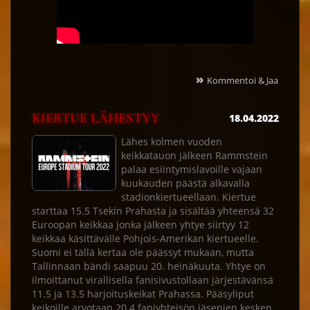
»
Kommentoi & Jaa
KIERTUE LÄHESTYY
18.04.2022
Lähes kolmen vuoden
keikkatauon jälkeen Rammstein
palaa esiintymislavoille vajaan
kuukauden päästä alkavalla
stadionkiertueellaan. Kiertue
starttaa 15.5 Tsekin Prahasta ja sisältää yhteensä 32
Euroopan keikkaa jonka jälkeen yhtye siirtyy 12
keikkaa käsittävälle Pohjois-Amerikan kiertueelle.
Suomi ei tällä kertaa ole päässyt mukaan, mutta
Tallinnaan bändi saapuu 20. heinäkuuta. Yhtye on
ilmoittanut virallisella fanisivustollaan järjestävänsä
11.5 ja 13.5 harjoituskeikat Prahassa. Pääsyliput
keikoille arvotaan 20.4 faniyhteisön jäsenien kesken.