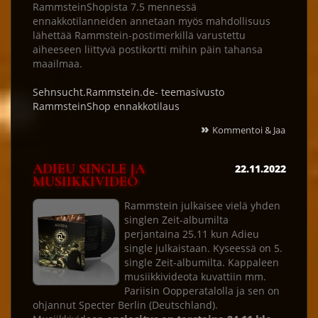
RammsteinShopista 7.5 mennessä
ennakkotilanneiden annetaan myös mahdollisuus
lähettää Rammstein-postimerkillä varustettu
aiheeseen liittyvä postikortti mihin päin tahansa
maailmaa.
Sehnsucht.Rammstein.de- teemasivusto
RammsteinShop ennakkotilaus
»
Kommentoi & Jaa
ADIEU SINGLE JA
22.11.2022
MUSIIKKIVIDEO
Rammstein julkaisee vielä yhden
singlen Zeit-albumilta
perjantaina 25.11 kun Adieu
single julkaistaan. Kyseessä on 5.
single Zeit-albumilta. Kappaleen
musiikkivideota kuvattiin mm.
Pariisin Oopperatalolla ja sen on
ohjannut Specter Berlin (Deutschland).