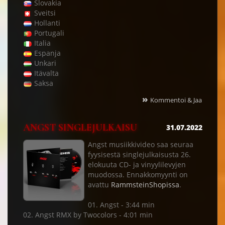
Slovakia
Sveitsi
Hollanti
Portugali
Italia
Espanja
Unkari
Itävalta
Saksa
»
Kommentoi & Jaa
ANGST SINGLEJULKAISU
31.07.2022
Angst musiikkivideo saa seuraa
fyysisestä singlejulkaisusta 26.
elokuuta CD- ja vinyylilevyjen
muodossa. Ennakkomyynti on
avattu
RammsteinShopissa
.
01. Angst - 3:44 min
02. Angst RMX by Twocolors - 4:01 min