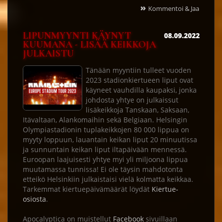
»
Kommentoi & Jaa
LIPUNMYYNTI KÄYNYT
08.09.2022
KUUMANA - LISÄÄ KEIKKOJA
JULKAISTU
Tänään myyntiin tulleet vuoden
2023 stadionkiertueen liput ovat
käyneet vauhdilla kaupaksi, jonka
johdosta yhtye on julkaissut
lisäkeikkoja Tanskaan, Saksaan,
Itävaltaan, Alankomaihin sekä Belgiaan. Helsingin
Olympiastadionin tuplakeikkojen 80 000 lippua on
myyty loppuun, lauantain keikan liput 20 minuutissa
ja sunnuntain keikan liput iltapäivään mennessä.
Euroopan laajuisesti yhtye myi yli miljoona lippua
muutamassa tunnissa! Ei ole täysin mahdotonta
etteikö Helsinkiin julkaistaisi vielä kolmatta keikkaa.
Tarkemmat kiertuepäivämäärät löydät
Kiertue-
osiosta
.
Apocalyptica on muistellut
Facebook
sivuillaan