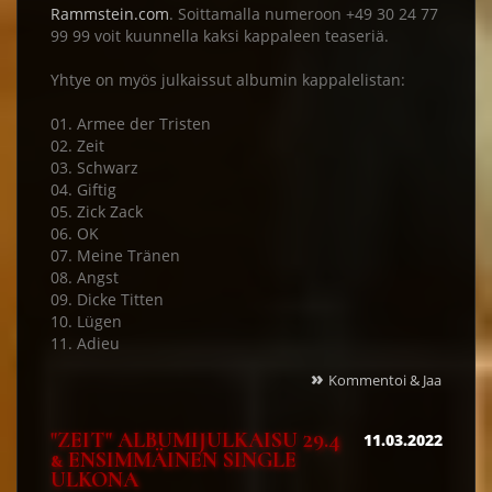
Rammstein.com
. Soittamalla numeroon +49 30 24 77
99 99 voit kuunnella kaksi kappaleen teaseriä.
Yhtye on myös julkaissut albumin kappalelistan:
01. Armee der Tristen
02. Zeit
03. Schwarz
04. Giftig
05. Zick Zack
06. OK
07. Meine Tränen
08. Angst
09. Dicke Titten
10. Lügen
11. Adieu
»
Kommentoi & Jaa
"ZEIT" ALBUMIJULKAISU 29.4
11.03.2022
& ENSIMMÄINEN SINGLE
ULKONA