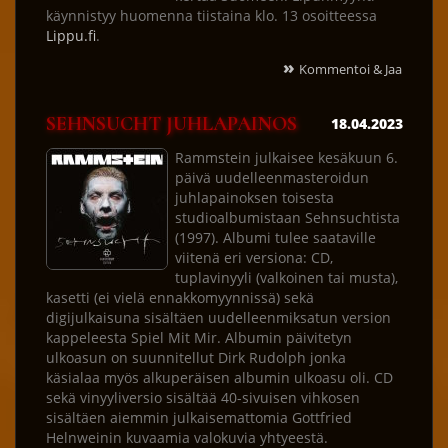
käynnistyy huomenna tiistaina klo. 13 osoitteessa
Lippu.fi
.
»
Kommentoi & Jaa
SEHNSUCHT JUHLAPAINOS
18.04.2023
Rammstein julkaisee kesäkuun 6.
päivä uudelleenmasteroidun
juhlapainoksen toisesta
studioalbumistaan Sehnsuchtista
(1997). Albumi tulee saataville
viitenä eri versiona: CD,
tuplavinyyli (valkoinen tai musta),
kasetti (ei vielä ennakkomyynnissä) sekä
digijulkaisuna sisältäen uudelleenmiksatun version
kappeleesta Spiel Mit Mir. Albumin päivitetyn
ulkoasun on suunnitellut Dirk Rudolph jonka
käsialaa myös alkuperäisen albumin ulkoasu oli. CD
sekä vinyyliversio sisältää 40-sivuisen vihkosen
sisältäen aiemmin julkaisemattomia Gottfried
Helnweinin kuvaamia valokuvia yhtyeestä.