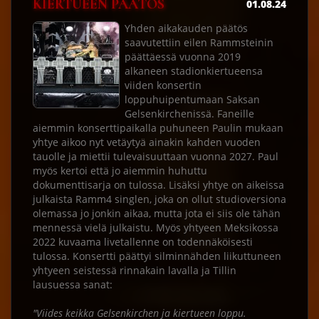
KIERTUEEN PÄÄTÖS
01.08.24
Yhden aikakauden päätös
saavutettiin eilen Rammsteinin
päättäessä vuonna 2019
alkaneen stadionkiertueensa
viiden konsertin
loppuhuipentumaan Saksan
Gelsenkirchenissä. Faneille
aiemmin konserttipaikalla puhuneen Paulin mukaan
yhtye aikoo nyt vetäytyä ainakin kahden vuoden
tauolle ja miettii tulevaisuuttaan vuonna 2027. Paul
myös kertoi että jo aiemmin huhuttu
dokumenttisarja on tulossa. Lisäksi yhtye on aikeissa
julkaista Ramm4 singlen, joka on ollut studioversiona
olemassa jo jonkin aikaa, mutta jota ei siis ole tähän
mennessä vielä julkaistu. Myös yhtyeen Meksikossa
2022 kuvaama livetallenne on todennäköisesti
tulossa. Konsertti päättyi silminnähden liikuttuneen
yhtyeen seistessä rinnakain lavalla ja Tillin
lausuessa sanat:
"Viides keikka Gelsenkirchen ja kiertueen loppu.