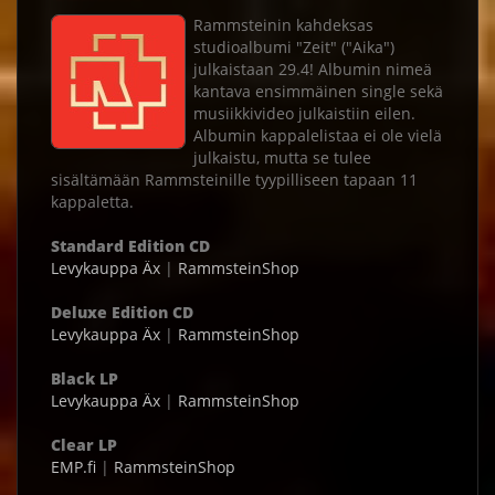
Rammsteinin kahdeksas
studioalbumi "Zeit" ("Aika")
julkaistaan 29.4! Albumin nimeä
kantava ensimmäinen single sekä
musiikkivideo julkaistiin eilen.
Albumin kappalelistaa ei ole vielä
julkaistu, mutta se tulee
sisältämään Rammsteinille tyypilliseen tapaan 11
kappaletta.
Standard Edition CD
Levykauppa Äx
|
RammsteinShop
Deluxe Edition CD
Levykauppa Äx
|
RammsteinShop
Black LP
Levykauppa Äx
|
RammsteinShop
Clear LP
EMP.fi
|
RammsteinShop