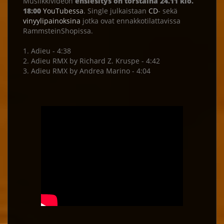
Musiikkivideon
ensiesitys on torstaina 24.11 klo.
18:00
YouTubessa
. Single julkaistaan
CD
- sekä
vinyylipainoksina
jotka ovat ennakkotilattavissa
RammsteinShopissa.
1. Adieu - 4:38
2. Adieu RMX by Richard Z. Kruspe - 4:42
3. Adieu RMX by Andrea Marino - 4:04