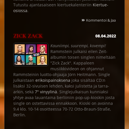
Tutustu ajantasaiseen kiertuekalenteriin
Kiertue-
osiossa
.
»
Kommentoi & Jaa
ZICK ZACK
08.04.2022
Kauniimpi, suurempi, kovempi!
Rammstein julkaisi eilen Zeit-
albumin toisen singlen nimeltään
"Zick Zack". Kappaleen
musiikkivideon on ohjannut
Rammsteinin luotto-ohjaaja Jörn Heitmann. Single
julkaistaan
erikoispainoksena
joka sisältää CD:n
lisäksi 32-sivuisen lehden, kaksi julistetta ja tarra-
arkin, sekä
7" vinyylinä
. Singlejulkaisun kunniaksi
yhtye avaa lauantaina berliiniin pop-up-kioskin josta
single on ostettavissa ennakkoon. Kioski on avoinna
9.4 klo. 10-14 osoitteessa 70-72 Otto-Braun-Straße,
Berlin.