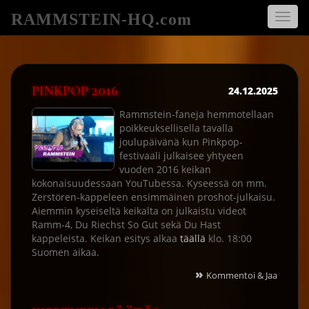
RAMMSTEIN-HQ.com
Avaa
navigo
PINKPOP 2016
24.12.2025
Rammstein-faneja hemmotellaan
poikkeuksellisella tavalla
joulupäivänä kun Pinkpop-
festivaali julkaisee yhtyeen
vuoden 2016 keikan
kokonaisuudessaan YouTubessa. Kyseessä on mm.
Zerstören-kappeleen ensimmäinen proshot-julkaisu.
Aiemmin kyseiseltä keikalta on julkaistu videot
Ramm-4, Du Riechst So Gut sekä Du Hast
kappeleista. Keikan esitys alkaa
täällä
klo. 18:00
Suomen aikaa.
»
Kommentoi & Jaa