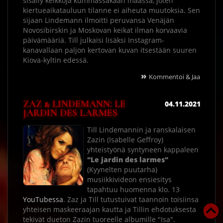
sisälly keikkoja kummassakaan maassa, joten
kiertueaikatauluun tilanne ei aiheuta muutoksia. Sen
sijaan Lindemann ilmoitti peruvansa Venäjän
Novosibirskin ja Moskovan keikat ilman korvaavia
päivämääriä. Till julkaisi lisäksi Instagram-
kanavallaan paljon kertovan kuvan itsestään suuren
Kiova-kyltin edessä.
»
Kommentoi & Jaa
ZAZ & LINDEMANN: LE
04.11.2021
JARDIN DES LARMES
Till Lindemannin ja ranskalaisen
Zazin (Isabelle Geffroy)
yhteistyönä syntyneen kappaleen
"Le jardin des larmes"
(Kyynelten puutarha)
musiikkivideon ensiesitys
tapahtuu huomenna klo. 13
YouTubessa
. Zaz ja Till tutustuivat taannoin toisiinsa
yhteisen maskeeraajan kautta ja Tillin ehdotuksesta
tekivät dueton Zazin tuoreelle albumille "Isa".