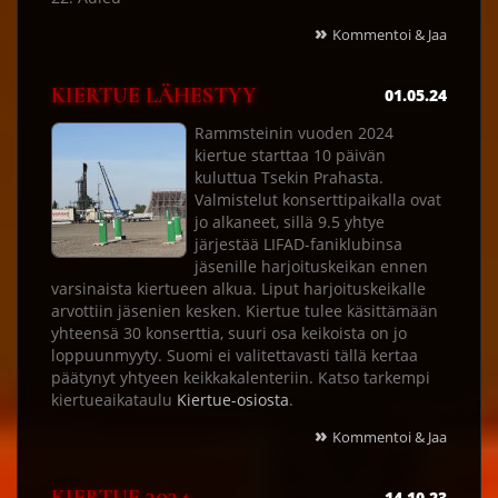
»
Kommentoi & Jaa
KIERTUE LÄHESTYY
01.05.24
Rammsteinin vuoden 2024
kiertue starttaa 10 päivän
kuluttua Tsekin Prahasta.
Valmistelut konserttipaikalla ovat
jo alkaneet, sillä 9.5 yhtye
järjestää LIFAD-faniklubinsa
jäsenille harjoituskeikan ennen
varsinaista kiertueen alkua. Liput harjoituskeikalle
arvottiin jäsenien kesken. Kiertue tulee käsittämään
yhteensä 30 konserttia, suuri osa keikoista on jo
loppuunmyyty. Suomi ei valitettavasti tällä kertaa
päätynyt yhtyeen keikkakalenteriin. Katso tarkempi
kiertueaikataulu
Kiertue-osiosta
.
»
Kommentoi & Jaa
14.10.23