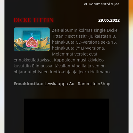
»
Kommentoi & Jaa
DICKE TITTEN
29.05.2022
Zeit-albumin kolmas single Dicke
Titten ("Isot tissit") julkaistaan 8.
heinäkuuta CD-versiona sekä 15.
heinäkuuta 7" LP-versiona.
Molemmat versiot ovat
ennakkotilattavissa. Kappaleen musiikkivideo
kuvattiin Ellmaussa Itävallan Alpeilla ja sen on
ohjannut yhtyeen luotto-ohjaaja Joern Heitmann.
Ennakkotilaa:
Levykauppa Äx
-
RammsteinShop