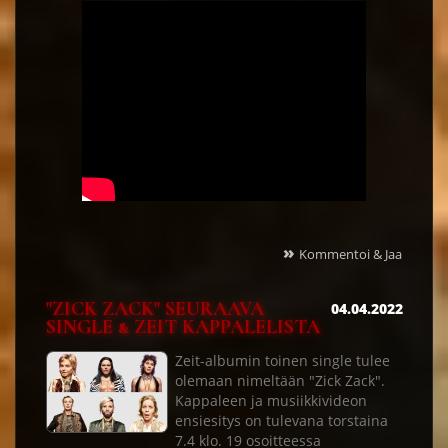
»
Kommentoi & Jaa
"ZICK ZACK" SEURAAVA
04.04.2022
SINGLE & ZEIT KAPPALELISTA
Zeit-albumin toinen single tulee
olemaan nimeltään "Zick Zack".
Kappaleen ja musiikkivideon
ensiesitys on tulevana torstaina
7.4 klo. 19 osoitteessa