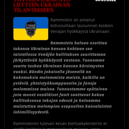
LIITTYEN UKRAINAN
TILANTEESEEN
Rammstein on antanut
kotisivuillaan lausunnon koskien
Venäjän hyökkäystä Ukrainaan:
Rammstein haluaa osoittaa
tukensa Ukrainan kansaa kohtaan sen
taistellessa Venäjän hallituksen suorittamaa
järkyttävää hyökkäystä vastaan. Tunnemme
suurta tuskaa Ukrainan kansan kärsimysten
vuoksi. Bändin jokaisella jäsenellä on
kokemuksia molemmista maista, kaikilla on
ystäviä, yhteistyökumppaneita ja faneja
molemmissa maissa. Tunnustamme epätoivon
jota monet venäläiset fanit saattavat kokea
hallituksensa tekojen edessä ja haluamme
muistuttaa molempien osapuolten kansalaisten
inhimillisyydestä.
Rammsteinin tulevan kesän kiertuekalenteriin ei