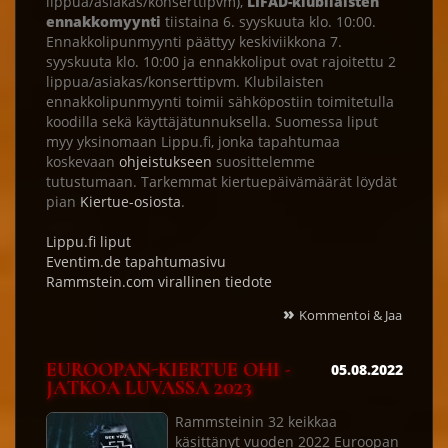
lippua/asiakas/konserttipvm),
LIFAD-klubilaisten
ennakkomyynti
tiistaina 6. syyskuuta klo. 10:00.
Ennakkolipunmyynti päättyy keskiviikkona 7.
syyskuuta klo. 10:00 ja ennakkoliput ovat rajoitettu 2
lippua/asiakas/konserttipvm. Klubilaisten
ennakkolipunmyynti toimii sähköpostiin toimitetulla
koodilla sekä käyttäjätunnuksella. Suomessa liput
myy yksinomaan Lippu.fi, jonka tapahtumaa
koskevaan
ohjeistukseen
suosittelemme
tutustumaan. Tarkemmat kiertuepäivämäärät löydät
pian
Kiertue-osiosta
.
Lippu.fi liput
Eventim.de tapahtumasivu
Rammstein.com virallinen tiedote
»
Kommentoi & Jaa
EUROOPAN-KIERTUE OHI -
05.08.2022
JATKOA LUVASSA 2023
Rammsteinin 32 keikkaa
käsittänyt vuoden 2022 Euroopan