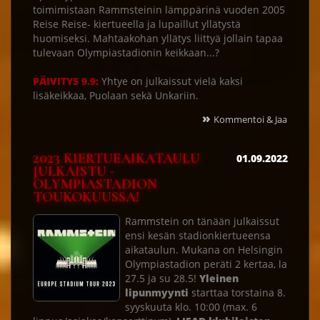
toimimistaan Rammsteinin lämppärinä vuoden 2005
Reise Reise- kiertueella ja lupaillut yllätystä
huomiseksi. Mahtaakohan yllätys liittyä jollain tapaa
tulevaan Olympiastadionin keikkaan...?
PÄIVITYS 9.9:
Yhtye on julkaissut vielä kaksi
lisäkeikkaa, Puolaan sekä Unkariin.
»
Kommentoi & Jaa
2023 KIERTUEAIKATAULU
01.09.2022
JULKAISTU -
OLYMPIASTADION
TOUKOKUUSSA!
Rammstein on tänään julkaissut
ensi kesän stadionkiertueensa
aikataulun. Mukana on Helsingin
Olympiastadion peräti 2 kertaa, la
27.5 ja su 28.5!
Yleinen
lipunmyynti
starttaa torstaina 8.
syyskuuta klo. 10:00 (max. 6