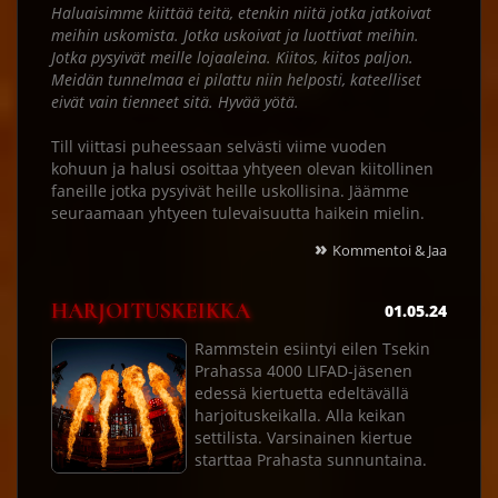
Haluaisimme kiittää teitä, etenkin niitä jotka jatkoivat
meihin uskomista. Jotka uskoivat ja luottivat meihin.
Jotka pysyivät meille lojaaleina. Kiitos, kiitos paljon.
Meidän tunnelmaa ei pilattu niin helposti, kateelliset
eivät vain tienneet sitä. Hyvää yötä.
Till viittasi puheessaan selvästi viime vuoden
kohuun ja halusi osoittaa yhtyeen olevan kiitollinen
faneille jotka pysyivät heille uskollisina. Jäämme
seuraamaan yhtyeen tulevaisuutta haikein mielin.
»
Kommentoi & Jaa
HARJOITUSKEIKKA
01.05.24
Rammstein esiintyi eilen Tsekin
Prahassa 4000 LIFAD-jäsenen
edessä kiertuetta edeltävällä
harjoituskeikalla. Alla keikan
settilista. Varsinainen kiertue
starttaa Prahasta sunnuntaina.