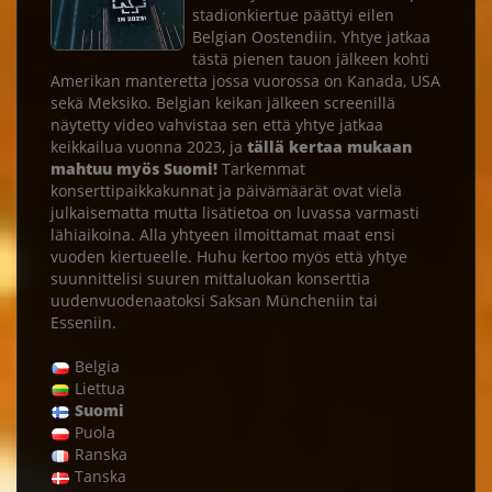
stadionkiertue päättyi eilen
Belgian Oostendiin. Yhtye jatkaa
tästä pienen tauon jälkeen kohti
Amerikan manteretta jossa vuorossa on Kanada, USA
sekä Meksiko. Belgian keikan jälkeen screenillä
näytetty video vahvistaa sen että yhtye jatkaa
keikkailua vuonna 2023, ja
tällä kertaa mukaan
mahtuu myös Suomi!
Tarkemmat
konserttipaikkakunnat ja päivämäärät ovat vielä
julkaisematta mutta lisätietoa on luvassa varmasti
lähiaikoina. Alla yhtyeen ilmoittamat maat ensi
vuoden kiertueelle. Huhu kertoo myös että yhtye
suunnittelisi suuren mittaluokan konserttia
uudenvuodenaatoksi Saksan Müncheniin tai
Esseniin.
Belgia
Liettua
Suomi
Puola
Ranska
Tanska