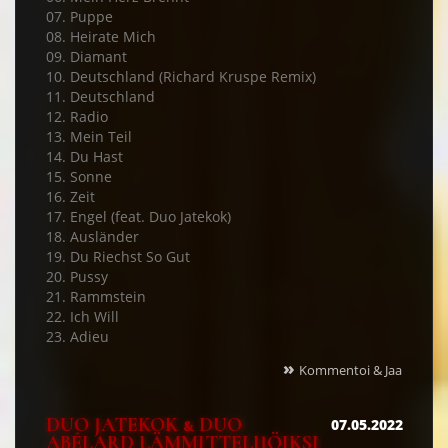
07. Puppe
08. Heirate Mich
09. Diamant
10. Deutschland (Richard Kruspe Remix)
11. Deutschland
12. Radio
13. Mein Teil
14. Du Hast
15. Sonne
16. Zeit
17. Engel (feat. Duo Jatekok)
18. Ausländer
19. Du Riechst So Gut
20. Pussy
21. Rammstein
22. Ich Will
23. Adieu
»
Kommentoi & Jaa
DUO JATEKOK & DUO
07.05.2022
ABÉLARD LÄMMITTELIJÖIKSI