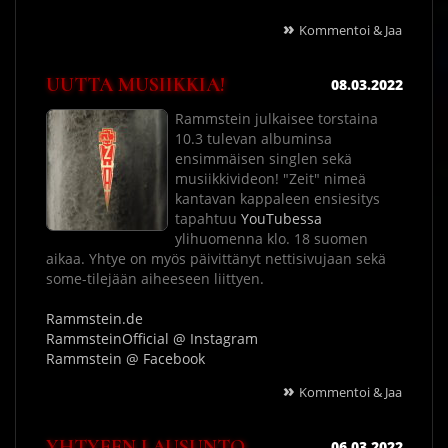
»
Kommentoi & Jaa
UUTTA MUSIIKKIA!
08.03.2022
Rammstein julkaisee torstaina
10.3 tulevan albuminsa
ensimmäisen singlen sekä
musiikkivideon! "Zeit" nimeä
kantavan kappaleen ensiesitys
tapahtuu
YouTubessa
ylihuomenna klo. 18 suomen
aikaa. Yhtye on myös päivittänyt nettisivujaan sekä
some-tilejään aiheeseen liittyen.
Rammstein.de
RammsteinOfficial @ Instagram
Rammstein @ Facebook
»
Kommentoi & Jaa
YHTYEEN LAUSUNTO
06.03.2022