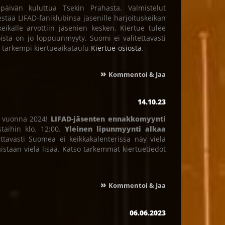
äivän kuluttua Tsekin Prahasta. Valmistelut
jestää LIFAD-faniklubinsa jäsenille harjoituskeikan
eikalle arvottiin jäsenien kesken. Kiertue tulee
ista on jo loppuunmyyty. Suomi ei valitettavasti
o tarkempi kiertueaikataulu
Kiertue-osiosta
.
»
Kommentoi & Jaa
14.10.23
an vuonna 2024!
LIFAD-jäsenten ennakkomyynti
staihin klo. 12:00.
Yleinen lipunmyynti alkaa
ettavasti Suomea ei keikkakalenterissa näy vielä
aistaan vielä lisää. Katso tarkemmat kiertuetiedot
»
Kommentoi & Jaa
06.06.2023