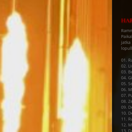
HAR
Ramms
Paika
jatka
lopul
01. 
02. L
03. B
04. Gi
05. S
06. M
07. P
08. Ze
09. D
10. D
11. R
12. M
13. D