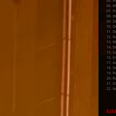
05. A
06. M
07. P
08. W
09. Ze
10. D
11. D
12. R
13. M
14. D
15. S
16. E
17. A
18. D
19. P
20. 
21. Ic
22. A
KIE