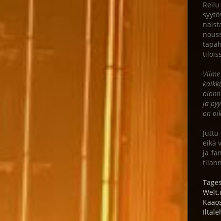
Reilu
syytö
naisf
nouss
tapah
tiloi
Viime
kaikk
olonn
ja pyy
on oi
Juttu
eikä 
ja fa
tilan
Tages
Welt.
Kaao
Iltale