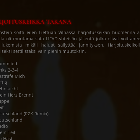
JOITUSKEIKKA TAKANA
tein soitti eilen Liettuan Vilnassa harjoituskeikan huomenna a
lla oli muutama sata LIFAD-yhteisön jäsentä jotka olivat voittaneet
 lukemista mikäli haluat säilyttää jännityksen. Harjoituskeiko
liseksi settilistaksi vain pienin muutoksin.
Rammlied
inks 2-3-4
estrafe Mich
ftig
ehnsucht
ein Herz Brennt
uppe
it
eutschland (RZK Remix)
eutschland
adio
ein Teil
u Hast