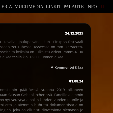
LERIA
MULTIMEDIA
LINKIT
PALAUTE
INFO
24.12.2025
a tavalla joulupäivänä kun Pinkpop-festivaali
essaan YouTubessa. Kyseessä on mm. Zerstören-
eiseltä keikalta on julkaistu videot Ramm-4, Du
ys alkaa
täällä
klo. 18:00 Suomen aikaa.
»
Kommentoi & Jaa
01.08.24
ammsteinin päättäessä vuonna 2019 alkaneen
maan Saksan Gelsenkirchenissä. Faneille aiemmin
oo nyt vetäytyä ainakin kahden vuoden tauolle ja
rtoi että jo aiemmin huhuttu dokumenttisarja on
singlen, joka on ollut studioversiona olemassa jo