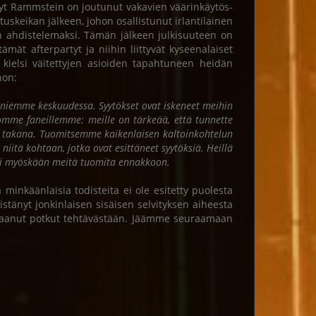
änyt Rammstein on joutunut vakavien väärinkäytös-
tuskeikan jälkeen, johon osallistunut irlantilainen
in ahdistelemaksi. Tämän jälkeen julkisuuteen on
tämät afterpartyt ja niihin liittyvät kyseenalaiset
ielsi väitettyjen asioiden tapahtuneen heidän
non:
 faniemme keskuudessa. Syytökset ovat iskeneet meihin
nomme faneillemme: meille on tärkeää, että tunnette
en takana. Tuomitsemme kaikenlaisen kaltoinkohtelun
niitä kohtaan, jotka ovat esittäneet syytöksiä. Heillä
tei myöskään meitä tuomita ennakkoon.
inkäänlaisia todisteita ei ole esitetty puolesta
änyt jonkinlaisen sisäisen selvityksen aiheesta
n saanut potkut tehtävästään. Jäämme seuraamaan