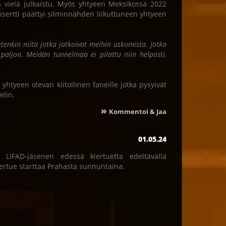
ä vielä julkaistu. Myös yhtyeen Meksikossa 2022
nsertti päättyi silminnähden liikuttuneen yhtyeen
etenkin niitä jotka jatkoivat meihin uskomista. Jotka
os paljon. Meidän tunnelmaa ei pilattu niin helposti,
yhtyeen olevan kiitollinen faneille jotka pysyivät
elin.
»
Kommentoi & Jaa
01.05.24
LIFAD-jäsenen edessä kiertuetta edeltävällä
 kiertue starttaa Prahasta sunnuntaina.