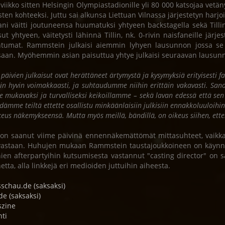
 viikko sitten Helsingin Olympiastadionille yli 80 000 katsojaa vet
sten kohteeksi. Juttu sai alkunsa Liettuan Vilnassa järjestetyn harjoi
ani väitti joutuneensa huumatuksi yhtyeen backstagella sekä Till
ut yhtyeen, väitetysti lähinnä Tillin, nk. 0-rivin naisfaneille järjes
tumat. Rammstein julkaisi aiemmin lyhyen lausunnon jossa se k
ssaan. Myöhemmin asian paisuttua yhtye julkaisi seuraavan lausun
 päivien julkaisut ovat herättäneet ärtymystä ja kysymyksiä erityisesti
iin hyvin voimakkaasti, ja suhtaudumme niihin erittäin vakavasti. Sa
e mukavaksi ja turvalliseksi keikoillamme – sekä lavan edessä että s
dämme teiltä ettette osallistu minkäänlaisiin julkisiin ennakkoluuloihin 
keus näkemykseensä. Mutta myös meillä, bändillä, on oikeus siihen, et
 on saanut viime päivinä ennennäkemättömät mittasuhteet, vaikka m
vastaan. Huhujen mukaan Rammstein taustajoukkoineen on käynnist
nien afterpartyihin kutsumisesta vastannut "casting director" o
netta, alla linkkejä eri medioiden juttuihin aiheesta.
schau.de (saksaksi)
de (saksaksi)
szine
hti