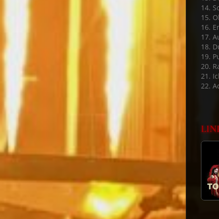
14. S
15. 
16. E
17. A
18. D
19. P
20. 
21. Ic
22. A
LIN