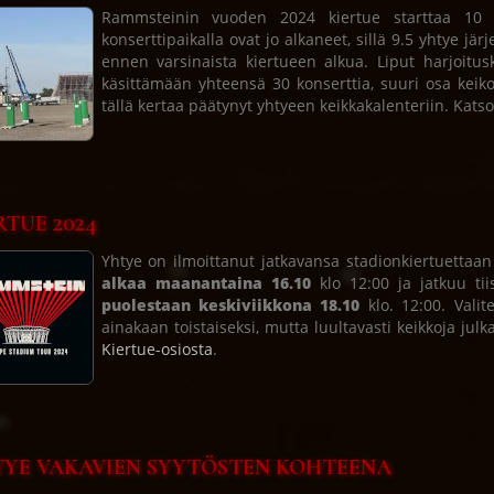
Rammsteinin vuoden 2024 kiertue starttaa 10 p
konserttipaikalla ovat jo alkaneet, sillä 9.5 yhtye jär
ennen varsinaista kiertueen alkua. Liput harjoitusk
käsittämään yhteensä 30 konserttia, suuri osa keiko
tällä kertaa päätynyt yhtyeen keikkakalenteriin. Kats
RTUE 2024
Yhtye on ilmoittanut jatkavansa stadionkiertuetta
alkaa maanantaina 16.10
klo 12:00 ja jatkuu tii
puolestaan keskiviikkona 18.10
klo. 12:00. Valit
ainakaan toistaiseksi, mutta luultavasti keikkoja julk
Kiertue-osiosta
.
YE VAKAVIEN SYYTÖSTEN KOHTEENA