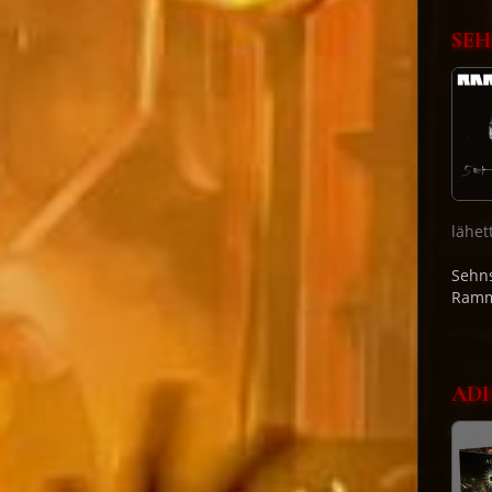
SEH
lähet
Sehns
Ramm
ADI