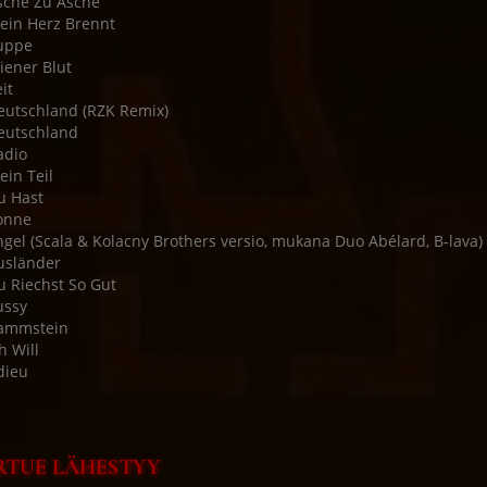
sche Zu Asche
ein Herz Brennt
uppe
iener Blut
it
eutschland (RZK Remix)
eutschland
adio
ein Teil
u Hast
onne
ngel (Scala & Kolacny Brothers versio, mukana Duo Abélard, B-lava)
usländer
u Riechst So Gut
ussy
Rammstein
h Will
dieu
RTUE LÄHESTYY