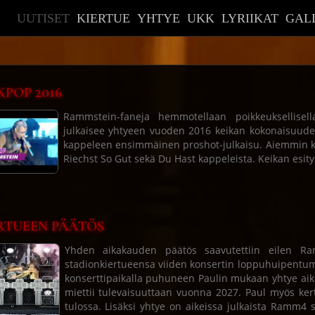
UUTISET
KIERTUE
YHTYE
UKK
LYRIIKAT
GAL
KPOP 2016
Rammstein-faneja hemmotellaan poikkeuksellisell
julkaisee yhtyeen vuoden 2016 keikan kokonaisuud
kappeleen ensimmäinen proshot-julkaisu. Aiemmin kys
Riechst So Gut sekä Du Hast kappeleista. Keikan esit
RTUEEN PÄÄTÖS
Yhden aikakauden päätös saavutettiin eilen R
stadionkiertueensa viiden konsertin loppuhuipentu
konserttipaikalla puhuneen Paulin mukaan yhtye aik
miettii tulevaisuuttaan vuonna 2027. Paul myös ke
tulossa. Lisäksi yhtye on aikeissa julkaista Ramm4 