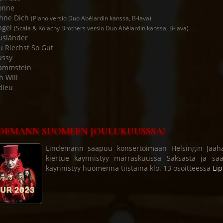
onne
Ohne Dich
(Piano versio Duo Abélardin kanssa, B-lava)
ngel
(Scala & Kolacny Brothers versio Duo Abélardin kanssa, B-lava)
usländer
u Riechst So Gut
ussy
Rammstein
h Will
dieu
DEMANN SUOMEEN JOULUKUUSSSA!
Lindemann saapuu konsertoimaan Helsingin Jäähall
kiertue käynnistyy marraskuussa Saksasta ja sa
käynnistyy huomenna tiistaina klo. 13 osoitteessa
Lip