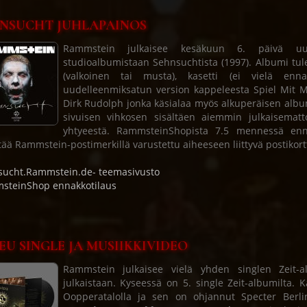
NSUCHT JUHLAPAINOS
Rammstein julkaisee kesäkuun 6. päivä uude
studioalbumistaan Sehnsuchtista (1997). Albumi tulee
(valkoinen tai musta), kasetti (ei vielä enna
uudelleenmiksatun version kappeleesta Spiel Mit M
Dirk Rudolph jonka käsialaa myös alkuperäisen albumi
sivuisen vihkosen sisältäen aiemmin julkaisemat
yhtyeestä. RammsteinShopista 7.5 mennessä enn
tää Rammstein-postimerkillä varustettu aiheeseen liittyvä postikor
ucht.Rammstein.de- teemasivusto
steinShop ennakkotilaus
EU SINGLE JA MUSIIKKIVIDEO
Rammstein julkaisee vielä yhden singlen Zeit-a
julkaistaan. Kyseessä on 5. single Zeit-albumilta. 
Oopperatalolla ja sen on ohjannut Specter Berli