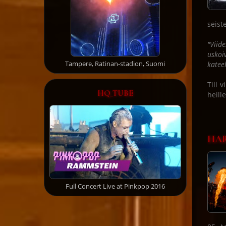
seist
"Viid
uskoi
Tampere, Ratinan-stadion, Suomi
kateel
Till 
HQ_TUBE
heill
HAR
Full Concert Live at Pinkpop 2016