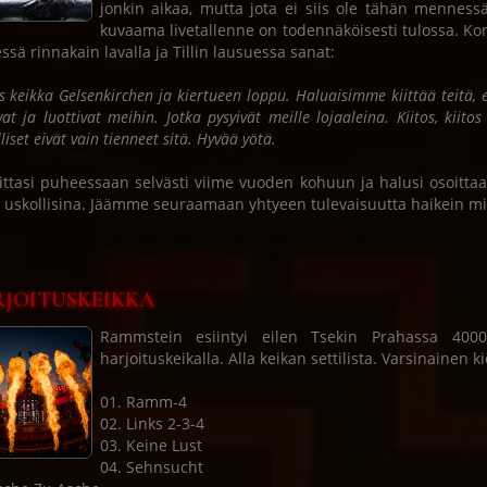
jonkin aikaa, mutta jota ei siis ole tähän menness
kuvaama livetallenne on todennäköisesti tulossa. Ko
essä rinnakain lavalla ja Tillin lausuessa sanat:
es keikka Gelsenkirchen ja kiertueen loppu. Haluaisimme kiittää teitä, 
vat ja luottivat meihin. Jotka pysyivät meille lojaaleina. Kiitos, kiit
liset eivät vain tienneet sitä. Hyvää yötä.
viittasi puheessaan selvästi viime vuoden kohuun ja halusi osoittaa 
e uskollisina. Jäämme seuraamaan yhtyeen tulevaisuutta haikein mi
JOITUSKEIKKA
Rammstein esiintyi eilen Tsekin Prahassa 4000 
harjoituskeikalla. Alla keikan settilista. Varsinainen
01. Ramm-4
02. Links 2-3-4
03. Keine Lust
04. Sehnsucht