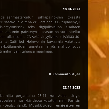
18.04.2023
lleenmasteroidun juhlapainoksen toisesta
 saataville viitenä eri versiona: CD, tuplavinyyli
kkomyynnissä) sekä digijulkaisuna sisältäen
ir. Albumin päivitetyn ulkoasun on suunnitellut
n ulkoasu oli. CD sekä vinyyliversio sisältää 40-
tomia Gottfried Helnweinin kuvaamia valokuvia
akkotilanneiden annetaan myös mahdollisuus
tti mihin päin tahansa maailmaa.
»
Kommentoi & Jaa
22.11.2022
lbumilta perjantaina 25.11 kun Adieu single
Kappaleen musiikkivideota kuvattiin mm. Pariisin
n (Deutschland). Musiikkivideon
ensiesitys on