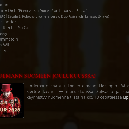
onne
Ohne Dich
(Piano versio Duo Abélardin kanssa, B-lava)
ngel
(Scala & Kolacny Brothers versio Duo Abélardin kanssa, B-lava)
usländer
u Riechst So Gut
ussy
Rammstein
h Will
dieu
DEMANN SUOMEEN JOULUKUUSSSA!
Lindemann saapuu konsertoimaan Helsingin Jäähall
kiertue käynnistyy marraskuussa Saksasta ja sa
käynnistyy huomenna tiistaina klo. 13 osoitteessa
Lip