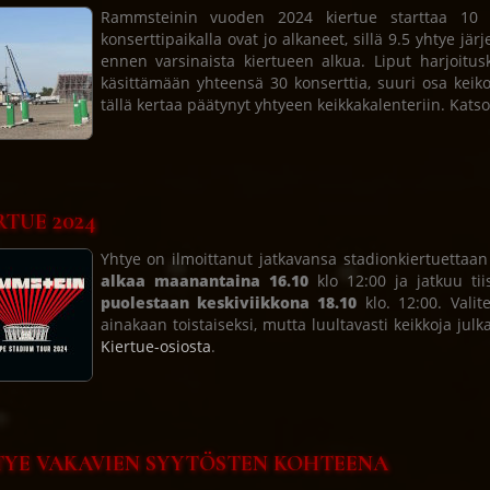
Rammsteinin vuoden 2024 kiertue starttaa 10 p
konserttipaikalla ovat jo alkaneet, sillä 9.5 yhtye jär
ennen varsinaista kiertueen alkua. Liput harjoitusk
käsittämään yhteensä 30 konserttia, suuri osa keiko
tällä kertaa päätynyt yhtyeen keikkakalenteriin. Kats
RTUE 2024
Yhtye on ilmoittanut jatkavansa stadionkiertuetta
alkaa maanantaina 16.10
klo 12:00 ja jatkuu tii
puolestaan keskiviikkona 18.10
klo. 12:00. Valit
ainakaan toistaiseksi, mutta luultavasti keikkoja julk
Kiertue-osiosta
.
YE VAKAVIEN SYYTÖSTEN KOHTEENA