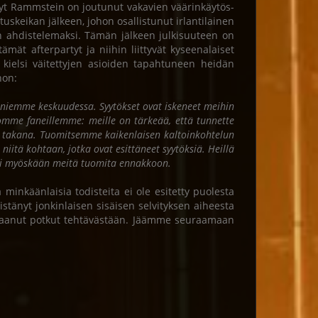
änyt Rammstein on joutunut vakavien väärinkäytös-
tuskeikan jälkeen, johon osallistunut irlantilainen
in ahdistelemaksi. Tämän jälkeen julkisuuteen on
tämät afterpartyt ja niihin liittyvät kyseenalaiset
ielsi väitettyjen asioiden tapahtuneen heidän
non:
 faniemme keskuudessa. Syytökset ovat iskeneet meihin
nomme faneillemme: meille on tärkeää, että tunnette
en takana. Tuomitsemme kaikenlaisen kaltoinkohtelun
niitä kohtaan, jotka ovat esittäneet syytöksiä. Heillä
tei myöskään meitä tuomita ennakkoon.
inkäänlaisia todisteita ei ole esitetty puolesta
änyt jonkinlaisen sisäisen selvityksen aiheesta
n saanut potkut tehtävästään. Jäämme seuraamaan