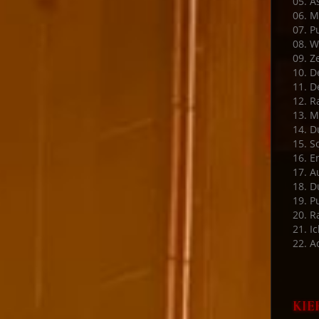
05. A
06. M
07. P
08. W
09. Ze
10. D
11. D
12. R
13. M
14. D
15. S
16. E
17. A
18. D
19. P
20. 
21. Ic
22. A
KIE