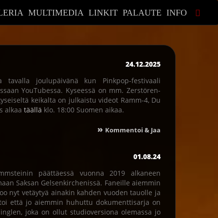
LERIA
MULTIMEDIA
LINKIT
PALAUTE
INFO
24.12.2025
a tavalla joulupäivänä kun Pinkpop-festivaali
essaan YouTubessa. Kyseessä on mm. Zerstören-
eiseltä keikalta on julkaistu videot Ramm-4, Du
ys alkaa
täällä
klo. 18:00 Suomen aikaa.
»
Kommentoi & Jaa
01.08.24
ammsteinin päättäessä vuonna 2019 alkaneen
maan Saksan Gelsenkirchenissä. Faneille aiemmin
oo nyt vetäytyä ainakin kahden vuoden tauolle ja
rtoi että jo aiemmin huhuttu dokumenttisarja on
singlen, joka on ollut studioversiona olemassa jo