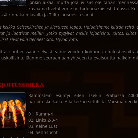
jonkin aikaa, mutta jota ei siis ole tähän menness
kuvaama livetallenne on todennäköisesti tulossa. Ko
essä rinnakain lavalla ja Tillin lausuessa sanat:
es keikka Gelsenkirchen ja kiertueen loppu. Haluaisimme kiittää teitä, 
vat ja luottivat meihin. Jotka pysyivät meille lojaaleina. Kiitos, kiit
liset eivät vain tienneet sitä. Hyvää yötä.
viittasi puheessaan selvästi viime vuoden kohuun ja halusi osoittaa 
e uskollisina. Jäämme seuraamaan yhtyeen tulevaisuutta haikein mi
JOITUSKEIKKA
Rammstein esiintyi eilen Tsekin Prahassa 4000 
harjoituskeikalla. Alla keikan settilista. Varsinainen
01. Ramm-4
02. Links 2-3-4
03. Keine Lust
04. Sehnsucht