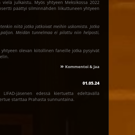
ä vielä julkaistu. Myös yhtyeen Meksikossa 2022
nsertti päättyi silminnähden liikuttuneen yhtyeen
etenkin niitä jotka jatkoivat meihin uskomista. Jotka
os paljon. Meidän tunnelmaa ei pilattu niin helposti,
yhtyeen olevan kiitollinen faneille jotka pysyivät
elin.
»
Kommentoi & Jaa
01.05.24
LIFAD-jäsenen edessä kiertuetta edeltävällä
 kiertue starttaa Prahasta sunnuntaina.