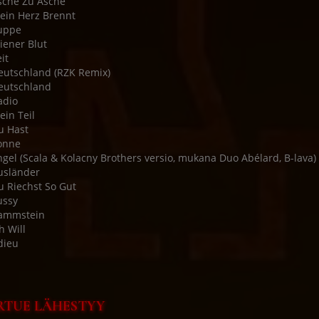
sche Zu Asche
ein Herz Brennt
uppe
iener Blut
it
eutschland (RZK Remix)
eutschland
adio
ein Teil
u Hast
onne
ngel (Scala & Kolacny Brothers versio, mukana Duo Abélard, B-lava)
usländer
u Riechst So Gut
ussy
Rammstein
h Will
dieu
RTUE LÄHESTYY