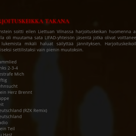
JOITUSKEIKKA TAKANA
tein soitti eilen Liettuan Vilnassa harjoituskeikan huomenna a
lla oli muutama sata LIFAD-yhteisön jäsentä jotka olivat voittaneet
 lukemista mikäli haluat säilyttää jännityksen. Harjoituskeiko
liseksi settilistaksi vain pienin muutoksin.
Rammlied
inks 2-3-4
estrafe Mich
ftig
ehnsucht
ein Herz Brennt
uppe
it
eutschland (RZK Remix)
eutschland
adio
ein Teil
u Hast