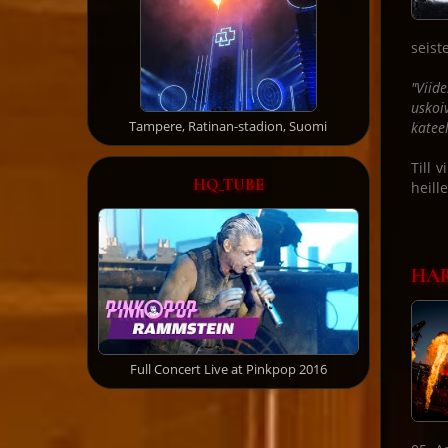
seist
"Viid
uskoi
Tampere, Ratinan-stadion, Suomi
kateel
Till 
HQ_TUBE
heill
HAR
Full Concert Live at Pinkpop 2016