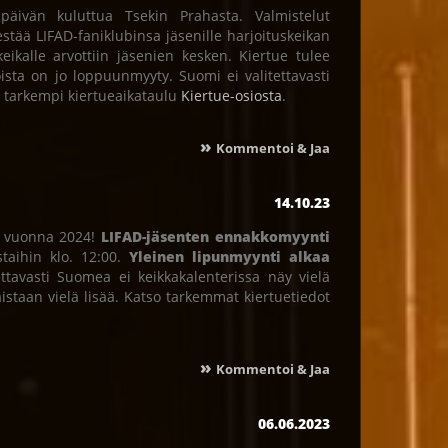
äivän kuluttua Tsekin Prahasta. Valmistelut
jestää LIFAD-faniklubinsa jäsenille harjoituskeikan
eikalle arvottiin jäsenien kesken. Kiertue tulee
ista on jo loppuunmyyty. Suomi ei valitettavasti
o tarkempi kiertueaikataulu
Kiertue-osiosta
.
»
Kommentoi & Jaa
14.10.23
an vuonna 2024!
LIFAD-jäsenten ennakkomyynti
staihin klo. 12:00.
Yleinen lipunmyynti alkaa
ettavasti Suomea ei keikkakalenterissa näy vielä
aistaan vielä lisää. Katso tarkemmat kiertuetiedot
»
Kommentoi & Jaa
06.06.2023