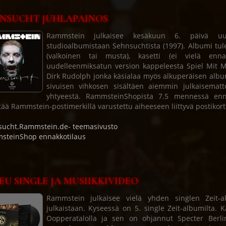
NSUCHT JUHLAPAINOS
Rammstein julkaisee kesäkuun 6. päivä uude
studioalbumistaan Sehnsuchtista (1997). Albumi tulee
(valkoinen tai musta), kasetti (ei vielä enna
uudelleenmiksatun version kappeleesta Spiel Mit M
Dirk Rudolph jonka käsialaa myös alkuperäisen albumi
sivuisen vihkosen sisältäen aiemmin julkaisemat
yhtyeestä. RammsteinShopista 7.5 mennessä enn
tää Rammstein-postimerkillä varustettu aiheeseen liittyvä postikor
ucht.Rammstein.de- teemasivusto
steinShop ennakkotilaus
EU SINGLE JA MUSIIKKIVIDEO
Rammstein julkaisee vielä yhden singlen Zeit-a
julkaistaan. Kyseessä on 5. single Zeit-albumilta. 
Oopperatalolla ja sen on ohjannut Specter Berli