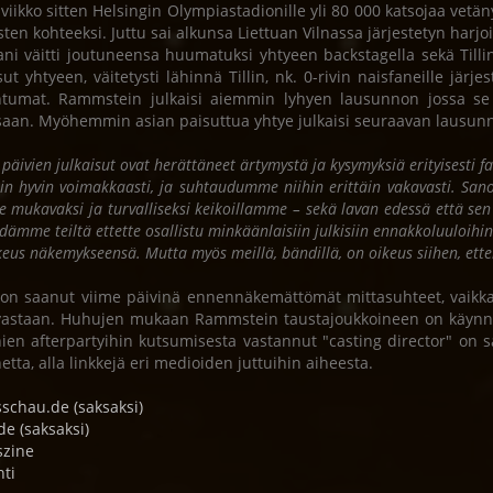
 viikko sitten Helsingin Olympiastadionille yli 80 000 katsojaa vet
sten kohteeksi. Juttu sai alkunsa Liettuan Vilnassa järjestetyn harjoi
ani väitti joutuneensa huumatuksi yhtyeen backstagella sekä Till
ut yhtyeen, väitetysti lähinnä Tillin, nk. 0-rivin naisfaneille järjes
tumat. Rammstein julkaisi aiemmin lyhyen lausunnon jossa se k
ssaan. Myöhemmin asian paisuttua yhtye julkaisi seuraavan lausun
 päivien julkaisut ovat herättäneet ärtymystä ja kysymyksiä erityisesti
iin hyvin voimakkaasti, ja suhtaudumme niihin erittäin vakavasti. Sa
e mukavaksi ja turvalliseksi keikoillamme – sekä lavan edessä että s
dämme teiltä ettette osallistu minkäänlaisiin julkisiin ennakkoluuloihin 
keus näkemykseensä. Mutta myös meillä, bändillä, on oikeus siihen, et
 on saanut viime päivinä ennennäkemättömät mittasuhteet, vaikka m
vastaan. Huhujen mukaan Rammstein taustajoukkoineen on käynnist
nien afterpartyihin kutsumisesta vastannut "casting director" o
netta, alla linkkejä eri medioiden juttuihin aiheesta.
schau.de (saksaksi)
de (saksaksi)
szine
hti