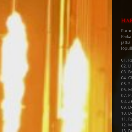
HAR
Ramms
Paika
jatka
lopul
01. 
02. L
03. B
04. Gi
05. S
06. M
07. P
08. Ze
09. D
10. D
11. R
12. M
13. D