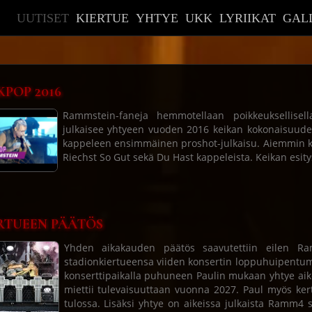
UUTISET
KIERTUE
YHTYE
UKK
LYRIIKAT
GAL
KPOP 2016
Rammstein-faneja hemmotellaan poikkeuksellisell
julkaisee yhtyeen vuoden 2016 keikan kokonaisuud
kappeleen ensimmäinen proshot-julkaisu. Aiemmin kys
Riechst So Gut sekä Du Hast kappeleista. Keikan esit
RTUEEN PÄÄTÖS
Yhden aikakauden päätös saavutettiin eilen R
stadionkiertueensa viiden konsertin loppuhuipentu
konserttipaikalla puhuneen Paulin mukaan yhtye aik
miettii tulevaisuuttaan vuonna 2027. Paul myös ke
tulossa. Lisäksi yhtye on aikeissa julkaista Ramm4 