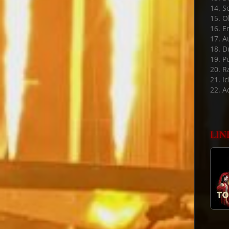
14. S
15. 
16. E
17. A
18. D
19. P
20. 
21. Ic
22. A
LIN