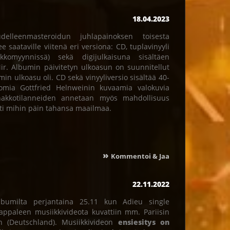
18.04.2023
lleenmasteroidun juhlapainoksen toisesta
 saataville viitenä eri versiona: CD, tuplavinyyli
kkomyynnissä) sekä digijulkaisuna sisältäen
ir. Albumin päivitetyn ulkoasun on suunnitellut
n ulkoasu oli. CD sekä vinyyliversio sisältää 40-
tomia Gottfried Helnweinin kuvaamia valokuvia
akkotilanneiden annetaan myös mahdollisuus
tti mihin päin tahansa maailmaa.
»
Kommentoi & Jaa
22.11.2022
lbumilta perjantaina 25.11 kun Adieu single
Kappaleen musiikkivideota kuvattiin mm. Pariisin
n (Deutschland). Musiikkivideon
ensiesitys on