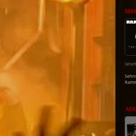
SEH
lähet
Sehns
Ramm
ADI