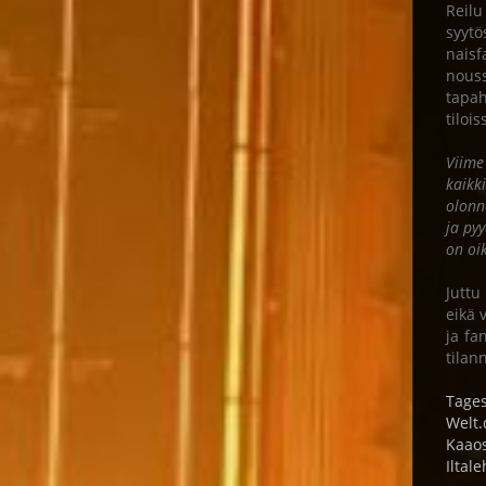
Reilu
syytö
naisf
nouss
tapah
tiloi
Viime
kaikk
olonn
ja pyy
on oi
Juttu
eikä 
ja fa
tilan
Tages
Welt.
Kaao
Iltale