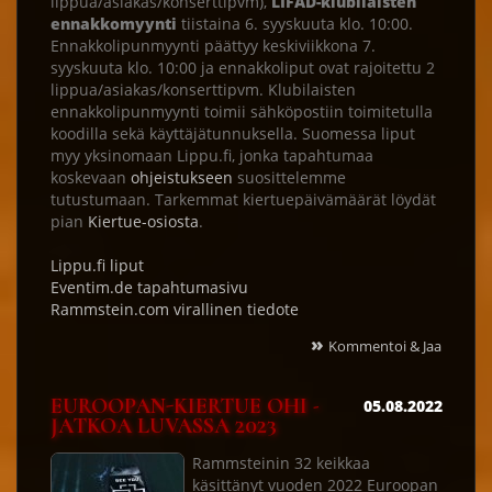
lippua/asiakas/konserttipvm),
LIFAD-klubilaisten
ennakkomyynti
tiistaina 6. syyskuuta klo. 10:00.
Ennakkolipunmyynti päättyy keskiviikkona 7.
syyskuuta klo. 10:00 ja ennakkoliput ovat rajoitettu 2
lippua/asiakas/konserttipvm. Klubilaisten
ennakkolipunmyynti toimii sähköpostiin toimitetulla
koodilla sekä käyttäjätunnuksella. Suomessa liput
myy yksinomaan Lippu.fi, jonka tapahtumaa
koskevaan
ohjeistukseen
suosittelemme
tutustumaan. Tarkemmat kiertuepäivämäärät löydät
pian
Kiertue-osiosta
.
Lippu.fi liput
Eventim.de tapahtumasivu
Rammstein.com virallinen tiedote
»
Kommentoi & Jaa
EUROOPAN-KIERTUE OHI -
05.08.2022
JATKOA LUVASSA 2023
Rammsteinin 32 keikkaa
käsittänyt vuoden 2022 Euroopan