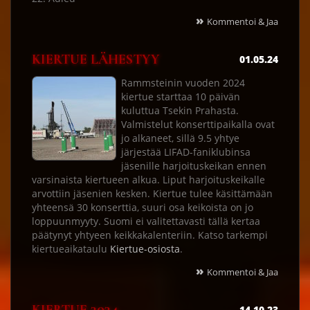
»
Kommentoi & Jaa
KIERTUE LÄHESTYY
01.05.24
Rammsteinin vuoden 2024
kiertue starttaa 10 päivän
kuluttua Tsekin Prahasta.
Valmistelut konserttipaikalla ovat
jo alkaneet, sillä 9.5 yhtye
järjestää LIFAD-faniklubinsa
jäsenille harjoituskeikan ennen
varsinaista kiertueen alkua. Liput harjoituskeikalle
arvottiin jäsenien kesken. Kiertue tulee käsittämään
yhteensä 30 konserttia, suuri osa keikoista on jo
loppuunmyyty. Suomi ei valitettavasti tällä kertaa
päätynyt yhtyeen keikkakalenteriin. Katso tarkempi
kiertueaikataulu
Kiertue-osiosta
.
»
Kommentoi & Jaa
14.10.23