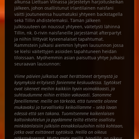
alkunsa Liettuan Vilnassa järjestetyn harjoituskeikan
jälkeen, johon osallistunut irlantilainen naisfani
väitti joutuneensa huumatuksi yhtyeen backstagella
sekä Tillin ahdistelemaksi. Tämän jälkeen
julkisuuteen on noussut yhtyeen, väitetysti lähinnä
Tillin, nk. 0-rivin naisfaneille järjestämät afterpartyt
ja niihin liittyvät kyseenalaiset tapahtumat.
Rammstein julkaisi aiemmin lyhyen lausunnon jossa
se kielsi väitettyjen asioiden tapahtuneen heidän
tiloissaan. Myöhemmin asian paisuttua yhtye julkaisi
seuraavan lausunnon:
Viime päivien julkaisut ovat herättäneet ärtymystä ja
kysymyksiä erityisesti faniemme keskuudessa. Syytökset
ovat iskeneet meihin kaikkiin hyvin voimakkaasti, ja
suhtaudumme niihin erittäin vakavasti. Sanomme
faneillemme: meille on tärkeää, että tunnette olonne
mukavaksi ja turvalliseksi keikoillamme – sekä lavan
edessä että sen takana. Tuomitsemme kaikenlaisen
kaltoinkohtelun ja pyydämme teiltä ettette osallistu
minkäänlaisiin julkisiin ennakkoluuloihin niitä kohtaan,
jotka ovat esittäneet syytöksiä. Heillä on oikeus
näkemykseensä. Mutta myös meillä, bändillä, on oikeus