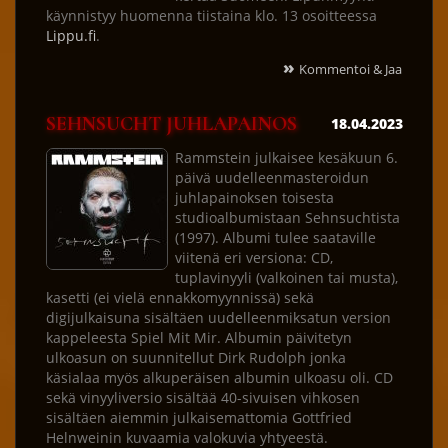
käynnistyy huomenna tiistaina klo. 13 osoitteessa
Lippu.fi
.
»
Kommentoi & Jaa
SEHNSUCHT JUHLAPAINOS
18.04.2023
Rammstein julkaisee kesäkuun 6.
päivä uudelleenmasteroidun
juhlapainoksen toisesta
studioalbumistaan Sehnsuchtista
(1997). Albumi tulee saataville
viitenä eri versiona: CD,
tuplavinyyli (valkoinen tai musta),
kasetti (ei vielä ennakkomyynnissä) sekä
digijulkaisuna sisältäen uudelleenmiksatun version
kappeleesta Spiel Mit Mir. Albumin päivitetyn
ulkoasun on suunnitellut Dirk Rudolph jonka
käsialaa myös alkuperäisen albumin ulkoasu oli. CD
sekä vinyyliversio sisältää 40-sivuisen vihkosen
sisältäen aiemmin julkaisemattomia Gottfried
Helnweinin kuvaamia valokuvia yhtyeestä.