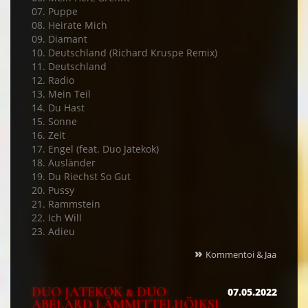
07. Puppe
08. Heirate Mich
09. Diamant
10. Deutschland (Richard Kruspe Remix)
11. Deutschland
12. Radio
13. Mein Teil
14. Du Hast
15. Sonne
16. Zeit
17. Engel (feat. Duo Jatekok)
18. Ausländer
19. Du Riechst So Gut
20. Pussy
21. Rammstein
22. Ich Will
23. Adieu
»
Kommentoi & Jaa
DUO JATEKOK & DUO
07.05.2022
ABÉLARD LÄMMITTELIJÖIKSI