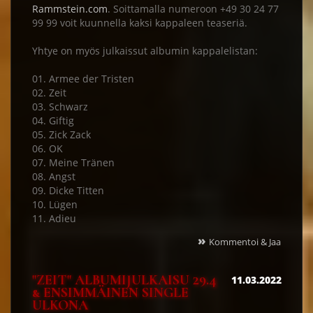
Rammstein.com
. Soittamalla numeroon +49 30 24 77
99 99 voit kuunnella kaksi kappaleen teaseriä.
Yhtye on myös julkaissut albumin kappalelistan:
01. Armee der Tristen
02. Zeit
03. Schwarz
04. Giftig
05. Zick Zack
06. OK
07. Meine Tränen
08. Angst
09. Dicke Titten
10. Lügen
11. Adieu
»
Kommentoi & Jaa
"ZEIT" ALBUMIJULKAISU 29.4
11.03.2022
& ENSIMMÄINEN SINGLE
ULKONA