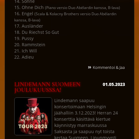
14. Sonne
15. Ohne Dich
(Piano versio Duo Abélardin kanssa, B-lava)
16. Engel
(Scala & Kolacny Brothers versio Duo Abélardin
kanssa, B-lava)
17. Ausländer
18. Du Riechst So Gut
19. Pussy
20. Rammstein
21. Ich Will
22. Adieu
»
Kommentoi & Jaa
LINDEMANN SUOMEEN
01.05.2023
JOULUKUUSSSA!
Lindemann saapuu
konsertoimaan Helsingin
Jäähalliin 3.12.2023! Herran 24
konserttia käsittävä kiertue
käynnistyy marraskuussa
Saksasta ja saapuu nyt toista
kertaa Suomeen. Lipunmyynti