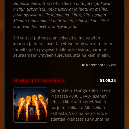
Haluaisimme kiittää teitä, etenkin niitä jotka jatkoivat
meihin uskomista. Jotka uskoivat ja luottivat meihin.
Jotka pysyivät meille lojaaleina. Kiitos, kiitos paljon.
Meidän tunnelmaa ei pilattu niin helposti, kateelliset
eivät vain tienneet sitä. Hyvää yötä.
Till viittasi puheessaan selvästi viime vuoden
kohuun ja halusi osoittaa yhtyeen olevan kiitollinen
faneille jotka pysyivät heille uskollisina. Jäämme
seuraamaan yhtyeen tulevaisuutta haikein mielin.
»
Kommentoi & Jaa
HARJOITUSKEIKKA
01.05.24
Rammstein esiintyi eilen Tsekin
Prahassa 4000 LIFAD-jäsenen
edessä kiertuetta edeltävällä
harjoituskeikalla. Alla keikan
settilista. Varsinainen kiertue
starttaa Prahasta sunnuntaina.