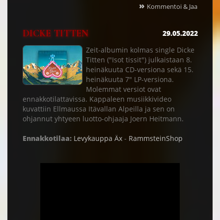
»
Kommentoi & Jaa
DICKE TITTEN
29.05.2022
Zeit-albumin kolmas single Dicke
Titten ("Isot tissit") julkaistaan 8.
heinäkuuta CD-versiona sekä 15.
heinäkuuta 7" LP-versiona.
Molemmat versiot ovat
ennakkotilattavissa. Kappaleen musiikkivideo
kuvattiin Ellmaussa Itävallan Alpeilla ja sen on
ohjannut yhtyeen luotto-ohjaaja Joern Heitmann.
Ennakkotilaa:
Levykauppa Äx
-
RammsteinShop