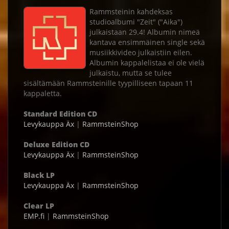
Rammsteinin kahdeksas
studioalbumi "Zeit" ("Aika")
julkaistaan 29.4! Albumin nimeä
kantava ensimmäinen single sekä
musiikkivideo julkaistiin eilen.
Albumin kappalelistaa ei ole vielä
julkaistu, mutta se tulee
sisältämään Rammsteinille tyypilliseen tapaan 11
kappaletta.
Standard Edition CD
Levykauppa Äx
|
RammsteinShop
Deluxe Edition CD
Levykauppa Äx
|
RammsteinShop
Black LP
Levykauppa Äx
|
RammsteinShop
Clear LP
EMP.fi
|
RammsteinShop