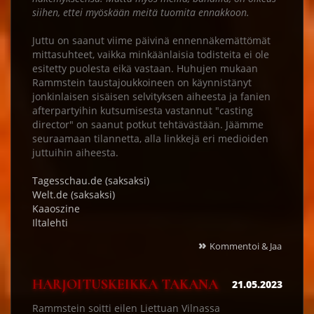
siihen, ettei myöskään meitä tuomita ennakkoon.
Juttu on saanut viime päivinä ennennäkemättömät
mittasuhteet, vaikka minkäänlaisia todisteita ei ole
esitetty puolesta eikä vastaan. Huhujen mukaan
Rammstein taustajoukkoineen on käynnistänyt
jonkinlaisen sisäisen selvityksen aiheesta ja fanien
afterpartyihin kutsumisesta vastannut "casting
director" on saanut potkut tehtävästään. Jäämme
seuraamaan tilannetta, alla linkkejä eri medioiden
juttuihin aiheesta.
Tagesschau.de (saksaksi)
Welt.de (saksaksi)
Kaaoszine
Iltalehti
»
Kommentoi & Jaa
HARJOITUSKEIKKA TAKANA
21.05.2023
Rammstein soitti eilen Liettuan Vilnassa