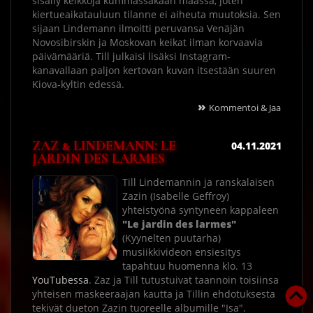
sisälly keikkoja kummassakaan maassa, joten
kiertueaikatauluun tilanne ei aiheuta muutoksia. Sen
sijaan Lindemann ilmoitti peruvansa Venäjän
Novosibirskin ja Moskovan keikat ilman korvaavia
päivämääriä. Till julkaisi lisäksi Instagram-
kanavallaan paljon kertovan kuvan itsestään suuren
Kiova-kyltin edessä.
»
Kommentoi & Jaa
ZAZ & LINDEMANN: LE
04.11.2021
JARDIN DES LARMES
Till Lindemannin ja ranskalaisen
Zazin (Isabelle Geffroy)
yhteistyönä syntyneen kappaleen
"Le jardin des larmes"
(Kyynelten puutarha)
musiikkivideon ensiesitys
tapahtuu huomenna klo. 13
YouTubessa
. Zaz ja Till tutustuivat taannoin toisiinsa
yhteisen maskeeraajan kautta ja Tillin ehdotuksesta
tekivät dueton Zazin tuoreelle albumille "Isa".