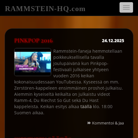
RAMMSTEIN-HQ.com
Avaa
navigo
PINKPOP 2016
24.12.2025
Rammstein-faneja hemmotellaan
poikkeuksellisella tavalla
joulupäivänä kun Pinkpop-
festivaali julkaisee yhtyeen
vuoden 2016 keikan
kokonaisuudessaan YouTubessa. Kyseessä on mm.
Zerstören-kappeleen ensimmäinen proshot-julkaisu.
Aiemmin kyseiseltä keikalta on julkaistu videot
Ramm-4, Du Riechst So Gut sekä Du Hast
kappeleista. Keikan esitys alkaa
täällä
klo. 18:00
Suomen aikaa.
»
Kommentoi & Jaa