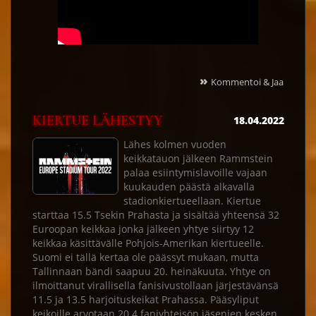
»
Kommentoi & Jaa
KIERTUE LÄHESTYY
18.04.2022
Lähes kolmen vuoden
keikkatauon jälkeen Rammstein
palaa esiintymislavoille vajaan
kuukauden päästä alkavalla
stadionkiertueellaan. Kiertue
starttaa 15.5 Tsekin Prahasta ja sisältää yhteensä 32
Euroopan keikkaa jonka jälkeen yhtye siirtyy 12
keikkaa käsittävälle Pohjois-Amerikan kiertueelle.
Suomi ei tällä kertaa ole päässyt mukaan, mutta
Tallinnaan bändi saapuu 20. heinäkuuta. Yhtye on
ilmoittanut virallisella fanisivustollaan järjestävänsä
11.5 ja 13.5 harjoituskeikat Prahassa. Pääsyliput
keikoille arvotaan 20.4 faniyhteisön jäsenien kesken.