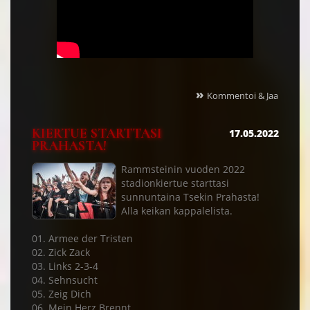
»
Kommentoi & Jaa
KIERTUE STARTTASI
17.05.2022
PRAHASTA!
Rammsteinin vuoden 2022
stadionkiertue starttasi
sunnuntaina Tsekin Prahasta!
Alla keikan kappalelista.
01. Armee der Tristen
02. Zick Zack
03. Links 2-3-4
04. Sehnsucht
05. Zeig Dich
06. Mein Herz Brennt