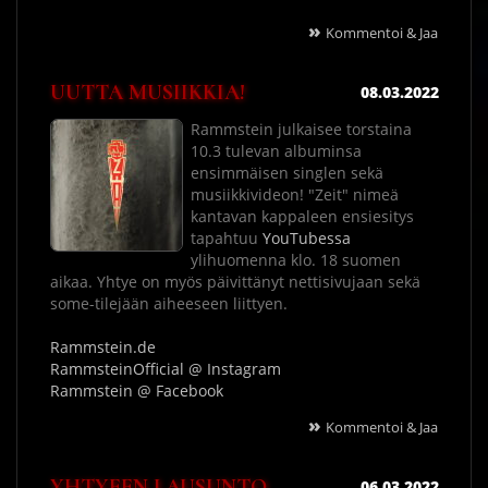
»
Kommentoi & Jaa
UUTTA MUSIIKKIA!
08.03.2022
Rammstein julkaisee torstaina
10.3 tulevan albuminsa
ensimmäisen singlen sekä
musiikkivideon! "Zeit" nimeä
kantavan kappaleen ensiesitys
tapahtuu
YouTubessa
ylihuomenna klo. 18 suomen
aikaa. Yhtye on myös päivittänyt nettisivujaan sekä
some-tilejään aiheeseen liittyen.
Rammstein.de
RammsteinOfficial @ Instagram
Rammstein @ Facebook
»
Kommentoi & Jaa
YHTYEEN LAUSUNTO
06.03.2022