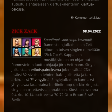
Tutustu ajantasaiseen kiertuekalenteriin
Kiertue-
osiossa
.
»
Kommentoi & Jaa
ZICK ZACK
08.04.2022
Kauniimpi, suurempi, kovempi!
Rammstein julkaisi eilen Zeit-
albumin toisen singlen nimeltään
"Zick Zack". Kappaleen
musiikkivideon on ohjannut
Rammsteinin luotto-ohjaaja Jörn Heitmann. Single
julkaistaan
erikoispainoksena
joka sisältää CD:n
lisäksi 32-sivuisen lehden, kaksi julistetta ja tarra-
arkin, sekä
7" vinyylinä
. Singlejulkaisun kunniaksi
yhtye avaa lauantaina berliiniin pop-up-kioskin josta
single on ostettavissa ennakkoon. Kioski on avoinna
9.4 klo. 10-14 osoitteessa 70-72 Otto-Braun-Straße,
Berlin.