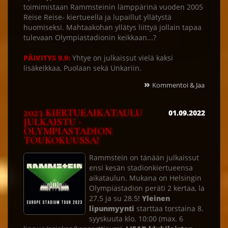
toimimistaan Rammsteinin lämppärinä vuoden 2005
Reise Reise- kiertueella ja lupaillut yllätystä
huomiseksi. Mahtaakohan yllätys liittyä jollain tapaa
tulevaan Olympiastadionin keikkaan...?
PÄIVITYS 9.9:
Yhtye on julkaissut vielä kaksi
lisäkeikkaa, Puolaan sekä Unkariin.
»
Kommentoi & Jaa
2023 KIERTUEAIKATAULU
01.09.2022
JULKAISTU -
OLYMPIASTADION
TOUKOKUUSSA!
Rammstein on tänään julkaissut
ensi kesän stadionkiertueensa
aikataulun. Mukana on Helsingin
Olympiastadion peräti 2 kertaa, la
27.5 ja su 28.5!
Yleinen
lipunmyynti
starttaa torstaina 8.
syyskuuta klo. 10:00 (max. 6