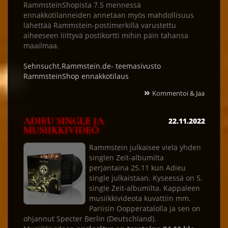
RammsteinShopista 7.5 mennessä
ennakkotilanneiden annetaan myös mahdollisuus
lähettää Rammstein-postimerkillä varustettu
aiheeseen liittyvä postikortti mihin päin tahansa
maailmaa.
Sehnsucht.Rammstein.de- teemasivusto
RammsteinShop ennakkotilaus
»
Kommentoi & Jaa
ADIEU SINGLE JA
22.11.2022
MUSIIKKIVIDEO
Rammstein julkaisee vielä yhden
singlen Zeit-albumilta
perjantaina 25.11 kun Adieu
single julkaistaan. Kyseessä on 5.
single Zeit-albumilta. Kappaleen
musiikkivideota kuvattiin mm.
Pariisin Oopperatalolla ja sen on
ohjannut Specter Berlin (Deutschland).