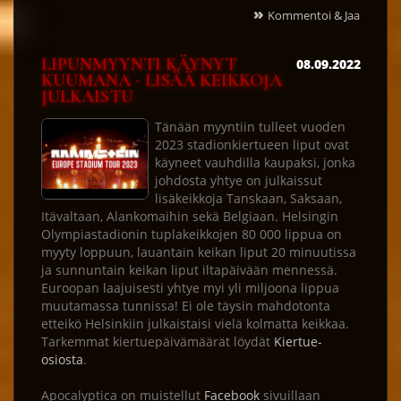
»
Kommentoi & Jaa
LIPUNMYYNTI KÄYNYT
08.09.2022
KUUMANA - LISÄÄ KEIKKOJA
JULKAISTU
Tänään myyntiin tulleet vuoden
2023 stadionkiertueen liput ovat
käyneet vauhdilla kaupaksi, jonka
johdosta yhtye on julkaissut
lisäkeikkoja Tanskaan, Saksaan,
Itävaltaan, Alankomaihin sekä Belgiaan. Helsingin
Olympiastadionin tuplakeikkojen 80 000 lippua on
myyty loppuun, lauantain keikan liput 20 minuutissa
ja sunnuntain keikan liput iltapäivään mennessä.
Euroopan laajuisesti yhtye myi yli miljoona lippua
muutamassa tunnissa! Ei ole täysin mahdotonta
etteikö Helsinkiin julkaistaisi vielä kolmatta keikkaa.
Tarkemmat kiertuepäivämäärät löydät
Kiertue-
osiosta
.
Apocalyptica on muistellut
Facebook
sivuillaan