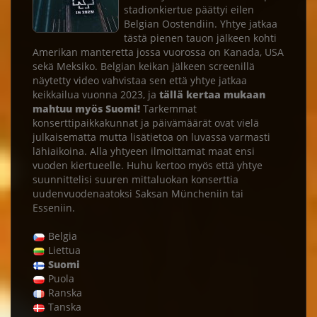
stadionkiertue päättyi eilen
Belgian Oostendiin. Yhtye jatkaa
tästä pienen tauon jälkeen kohti
Amerikan manteretta jossa vuorossa on Kanada, USA
sekä Meksiko. Belgian keikan jälkeen screenillä
näytetty video vahvistaa sen että yhtye jatkaa
keikkailua vuonna 2023, ja
tällä kertaa mukaan
mahtuu myös Suomi!
Tarkemmat
konserttipaikkakunnat ja päivämäärät ovat vielä
julkaisematta mutta lisätietoa on luvassa varmasti
lähiaikoina. Alla yhtyeen ilmoittamat maat ensi
vuoden kiertueelle. Huhu kertoo myös että yhtye
suunnittelisi suuren mittaluokan konserttia
uudenvuodenaatoksi Saksan Müncheniin tai
Esseniin.
Belgia
Liettua
Suomi
Puola
Ranska
Tanska