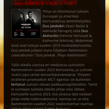
+ 2023 KIERTUE VALEUUTISET
Yhtye on ilmoittanut tulevan
Euroopan ja Amerikan
kiertueidensa lämmittelijöiksi
Duo Jatekokin
(Naïri Badal &
Adélaïde Panaget) sekä
Duo
Abélardin
(Héloïse Hervouët &
Katherine Nikitine). Molemmat
duot ovat tuttuja vuoden 2019 stadionkiertueelta.
Duo Jatekok julkaisi myös hiljattain Rammstein-
coveralbumin "Duo Jatekok : Plays Rammstein".
Tällä viikolla useissa eri medioissa uutisoitiin
Rammsteinin vuoden 2023 kiertueesta, ja uutinen
sisälsi jopa tarkat konserttipäivämäärät. Yhtyeen
virallinen promoottori MCT-Agentur on kuitenkin
kertonut
uutisen olevan paikkaansapitämätön. Tämä
ei suinkaan tarkoita etteikö yhtye voisi lähteä
kiertueelle vuonna 2023, itse asiassa tätä voidaan
pitää melko todennäköisenä. Varmaa on se että
Rammsteinin vuoden 2022 stadionkiertue starttaa
reilun viikon päästä Tsekin Prahasta.