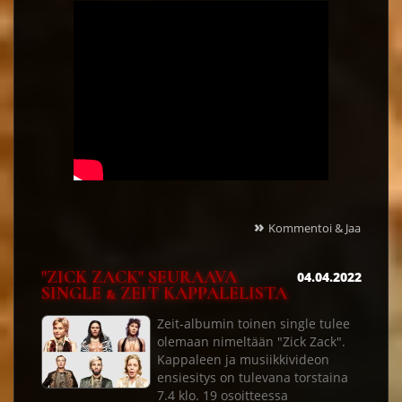
»
Kommentoi & Jaa
"ZICK ZACK" SEURAAVA
04.04.2022
SINGLE & ZEIT KAPPALELISTA
Zeit-albumin toinen single tulee
olemaan nimeltään "Zick Zack".
Kappaleen ja musiikkivideon
ensiesitys on tulevana torstaina
7.4 klo. 19 osoitteessa