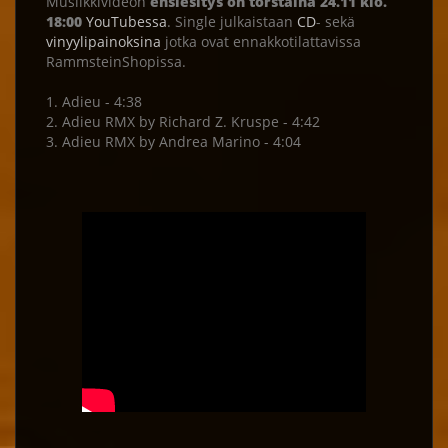
Musiikkivideon
ensiesitys on torstaina 24.11 klo.
18:00
YouTubessa
. Single julkaistaan
CD
- sekä
vinyylipainoksina
jotka ovat ennakkotilattavissa
RammsteinShopissa.
1. Adieu - 4:38
2. Adieu RMX by Richard Z. Kruspe - 4:42
3. Adieu RMX by Andrea Marino - 4:04