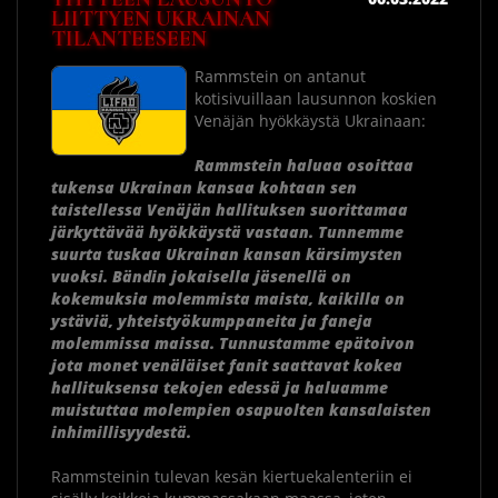
LIITTYEN UKRAINAN
TILANTEESEEN
Rammstein on antanut
kotisivuillaan lausunnon koskien
Venäjän hyökkäystä Ukrainaan:
Rammstein haluaa osoittaa
tukensa Ukrainan kansaa kohtaan sen
taistellessa Venäjän hallituksen suorittamaa
järkyttävää hyökkäystä vastaan. Tunnemme
suurta tuskaa Ukrainan kansan kärsimysten
vuoksi. Bändin jokaisella jäsenellä on
kokemuksia molemmista maista, kaikilla on
ystäviä, yhteistyökumppaneita ja faneja
molemmissa maissa. Tunnustamme epätoivon
jota monet venäläiset fanit saattavat kokea
hallituksensa tekojen edessä ja haluamme
muistuttaa molempien osapuolten kansalaisten
inhimillisyydestä.
Rammsteinin tulevan kesän kiertuekalenteriin ei