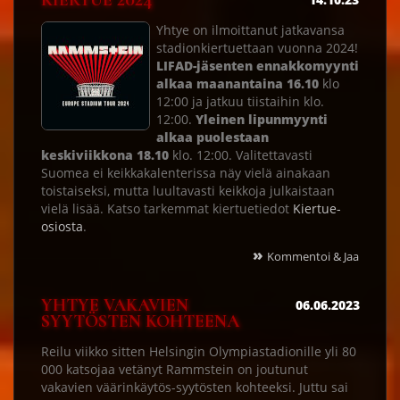
KIERTUE 2024
Yhtye on ilmoittanut jatkavansa
stadionkiertuettaan vuonna 2024!
LIFAD-jäsenten ennakkomyynti
alkaa maanantaina 16.10
klo
12:00 ja jatkuu tiistaihin klo.
12:00.
Yleinen lipunmyynti
alkaa puolestaan
keskiviikkona 18.10
klo. 12:00. Valitettavasti
Suomea ei keikkakalenterissa näy vielä ainakaan
toistaiseksi, mutta luultavasti keikkoja julkaistaan
vielä lisää. Katso tarkemmat kiertuetiedot
Kiertue-
osiosta
.
»
Kommentoi & Jaa
YHTYE VAKAVIEN
06.06.2023
SYYTÖSTEN KOHTEENA
Reilu viikko sitten Helsingin Olympiastadionille yli 80
000 katsojaa vetänyt Rammstein on joutunut
vakavien väärinkäytös-syytösten kohteeksi. Juttu sai