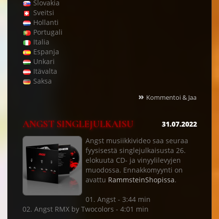
Slovakia
Sveitsi
Hollanti
Portugali
Italia
Espanja
Unkari
Itävalta
Saksa
»
Kommentoi & Jaa
ANGST SINGLEJULKAISU
31.07.2022
Angst musiikkivideo saa seuraa
fyysisestä singlejulkaisusta 26.
elokuuta CD- ja vinyylilevyjen
muodossa. Ennakkomyynti on
avattu
RammsteinShopissa
.
01. Angst - 3:44 min
02. Angst RMX by Twocolors - 4:01 min