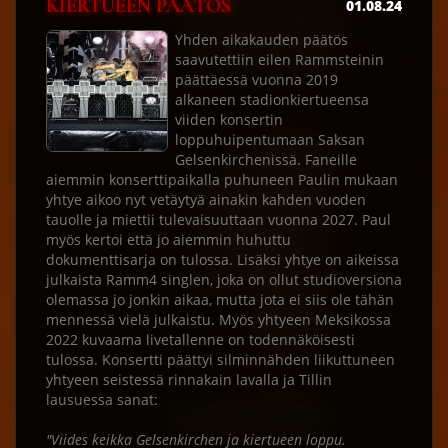
KIERTUEEN PÄÄTÖS
01.08.24
Yhden aikakauden päätös
saavutettiin eilen Rammsteinin
päättäessä vuonna 2019
alkaneen stadionkiertueensa
viiden konsertin
loppuhuipentumaan Saksan
Gelsenkirchenissä. Faneille
aiemmin konserttipaikalla puhuneen Paulin mukaan
yhtye aikoo nyt vetäytyä ainakin kahden vuoden
tauolle ja miettii tulevaisuuttaan vuonna 2027. Paul
myös kertoi että jo aiemmin huhuttu
dokumenttisarja on tulossa. Lisäksi yhtye on aikeissa
julkaista Ramm4 singlen, joka on ollut studioversiona
olemassa jo jonkin aikaa, mutta jota ei siis ole tähän
mennessä vielä julkaistu. Myös yhtyeen Meksikossa
2022 kuvaama livetallenne on todennäköisesti
tulossa. Konsertti päättyi silminnähden liikuttuneen
yhtyeen seistessä rinnakain lavalla ja Tillin
lausuessa sanat:
"Viides keikka Gelsenkirchen ja kiertueen loppu.