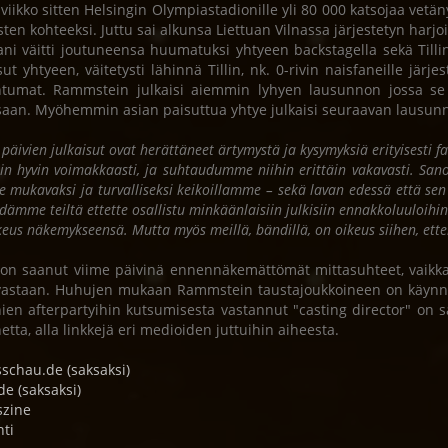
 viikko sitten Helsingin Olympiastadionille yli 80 000 katsojaa vet
sten kohteeksi. Juttu sai alkunsa Liettuan Vilnassa järjestetyn harjoi
ani väitti joutuneensa huumatuksi yhtyeen backstagella sekä Till
ut yhtyeen, väitetysti lähinnä Tillin, nk. 0-rivin naisfaneille järjes
tumat. Rammstein julkaisi aiemmin lyhyen lausunnon jossa se k
ssaan. Myöhemmin asian paisuttua yhtye julkaisi seuraavan lausun
 päivien julkaisut ovat herättäneet ärtymystä ja kysymyksiä erityisesti
iin hyvin voimakkaasti, ja suhtaudumme niihin erittäin vakavasti. Sa
e mukavaksi ja turvalliseksi keikoillamme – sekä lavan edessä että s
dämme teiltä ettette osallistu minkäänlaisiin julkisiin ennakkoluuloihin 
keus näkemykseensä. Mutta myös meillä, bändillä, on oikeus siihen, et
 on saanut viime päivinä ennennäkemättömät mittasuhteet, vaikka m
vastaan. Huhujen mukaan Rammstein taustajoukkoineen on käynnist
nien afterpartyihin kutsumisesta vastannut "casting director" o
netta, alla linkkejä eri medioiden juttuihin aiheesta.
schau.de (saksaksi)
de (saksaksi)
szine
hti