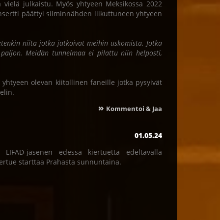
ä vielä julkaistu. Myös yhtyeen Meksikossa 2022
nsertti päättyi silminnähden liikuttuneen yhtyeen
etenkin niitä jotka jatkoivat meihin uskomista. Jotka
os paljon. Meidän tunnelmaa ei pilattu niin helposti,
yhtyeen olevan kiitollinen faneille jotka pysyivät
elin.
»
Kommentoi & Jaa
01.05.24
LIFAD-jäsenen edessä kiertuetta edeltävällä
 kiertue starttaa Prahasta sunnuntaina.