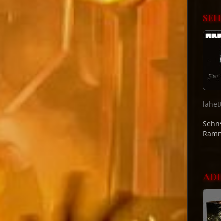
SEH
lähet
Sehns
Ramm
ADI