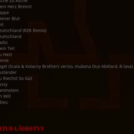
sche Zu Asche
ein Herz Brennt
uppe
iener Blut
it
eutschland (RZK Remix)
eutschland
adio
ein Teil
u Hast
onne
ngel (Scala & Kolacny Brothers versio, mukana Duo Abélard, B-lava)
usländer
u Riechst So Gut
ussy
Rammstein
h Will
dieu
RTUE LÄHESTYY