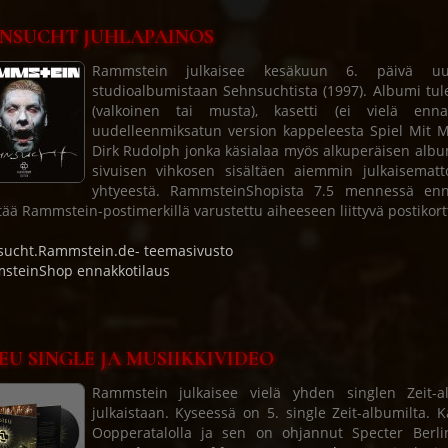
NSUCHT JUHLAPAINOS
Rammstein julkaisee kesäkuun 6. päivä uude
studioalbumistaan Sehnsuchtista (1997). Albumi tulee
(valkoinen tai musta), kasetti (ei vielä enna
uudelleenmiksatun version kappeleesta Spiel Mit M
Dirk Rudolph jonka käsialaa myös alkuperäisen albumi
sivuisen vihkosen sisältäen aiemmin julkaisemat
yhtyeestä. RammsteinShopista 7.5 mennessä enn
tää Rammstein-postimerkillä varustettu aiheeseen liittyvä postikor
ucht.Rammstein.de- teemasivusto
steinShop ennakkotilaus
EU SINGLE JA MUSIIKKIVIDEO
Rammstein julkaisee vielä yhden singlen Zeit-a
julkaistaan. Kyseessä on 5. single Zeit-albumilta. 
Oopperatalolla ja sen on ohjannut Specter Berli