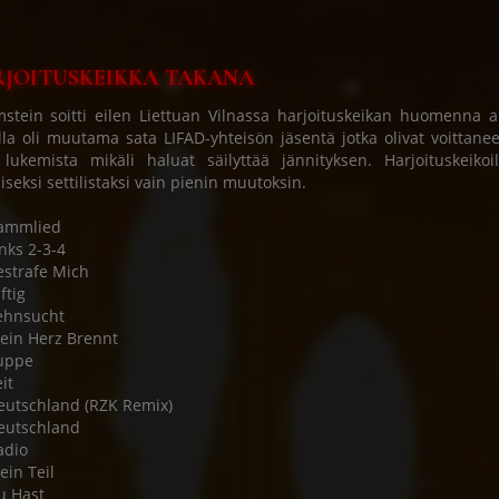
JOITUSKEIKKA TAKANA
tein soitti eilen Liettuan Vilnassa harjoituskeikan huomenna a
lla oli muutama sata LIFAD-yhteisön jäsentä jotka olivat voittaneet
 lukemista mikäli haluat säilyttää jännityksen. Harjoituskeiko
liseksi settilistaksi vain pienin muutoksin.
Rammlied
inks 2-3-4
estrafe Mich
ftig
ehnsucht
ein Herz Brennt
uppe
it
eutschland (RZK Remix)
eutschland
adio
ein Teil
u Hast