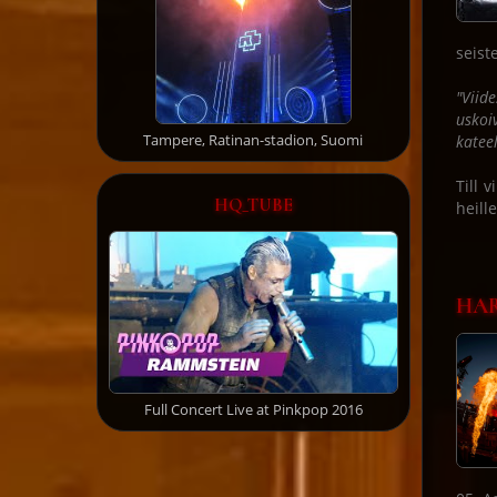
seist
"Viid
uskoi
Tampere, Ratinan-stadion, Suomi
kateel
Till 
HQ_TUBE
heill
HAR
Full Concert Live at Pinkpop 2016