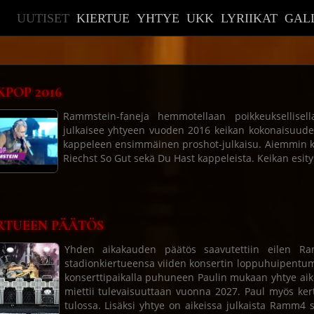
UUTISET
KIERTUE
YHTYE
UKK
LYRIIKAT
GAL
KPOP 2016
Rammstein-faneja hemmotellaan poikkeuksellisell
julkaisee yhtyeen vuoden 2016 keikan kokonaisuud
kappeleen ensimmäinen proshot-julkaisu. Aiemmin kys
Riechst So Gut sekä Du Hast kappeleista. Keikan esit
RTUEEN PÄÄTÖS
Yhden aikakauden päätös saavutettiin eilen R
stadionkiertueensa viiden konsertin loppuhuipentu
konserttipaikalla puhuneen Paulin mukaan yhtye aik
miettii tulevaisuuttaan vuonna 2027. Paul myös ke
tulossa. Lisäksi yhtye on aikeissa julkaista Ramm4 