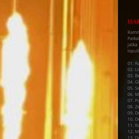
HAR
Ramms
Paika
jatka
lopul
01. 
02. L
03. B
04. Gi
05. S
06. M
07. P
08. Ze
09. D
10. D
11. R
12. M
13. D