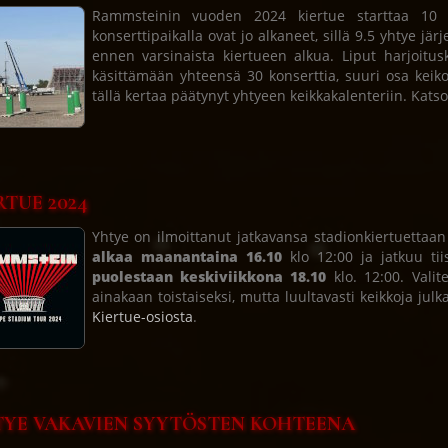
Rammsteinin vuoden 2024 kiertue starttaa 10 p
konserttipaikalla ovat jo alkaneet, sillä 9.5 yhtye jär
ennen varsinaista kiertueen alkua. Liput harjoitusk
käsittämään yhteensä 30 konserttia, suuri osa keiko
tällä kertaa päätynyt yhtyeen keikkakalenteriin. Kats
RTUE 2024
Yhtye on ilmoittanut jatkavansa stadionkiertuetta
alkaa maanantaina 16.10
klo 12:00 ja jatkuu tii
puolestaan keskiviikkona 18.10
klo. 12:00. Valit
ainakaan toistaiseksi, mutta luultavasti keikkoja julk
Kiertue-osiosta
.
YE VAKAVIEN SYYTÖSTEN KOHTEENA