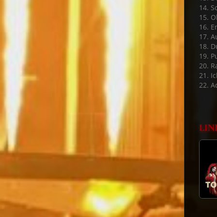
14. S
15. 
16. E
17. A
18. D
19. P
20. 
21. Ic
22. A
LIN