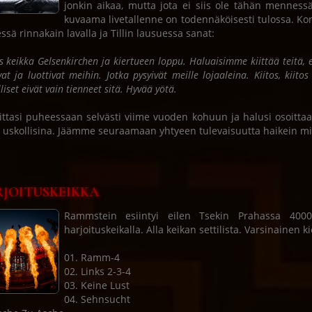
jonkin aikaa, mutta jota ei siis ole tähän menness
kuvaama livetallenne on todennäköisesti tulossa. Ko
essä rinnakain lavalla ja Tillin lausuessa sanat:
es keikka Gelsenkirchen ja kiertueen loppu. Haluaisimme kiittää teitä, 
vat ja luottivat meihin. Jotka pysyivät meille lojaaleina. Kiitos, kiit
liset eivät vain tienneet sitä. Hyvää yötä.
viittasi puheessaan selvästi viime vuoden kohuun ja halusi osoittaa 
e uskollisina. Jäämme seuraamaan yhtyeen tulevaisuutta haikein mi
JOITUSKEIKKA
Rammstein esiintyi eilen Tsekin Prahassa 4000 
harjoituskeikalla. Alla keikan settilista. Varsinainen
01. Ramm-4
02. Links 2-3-4
03. Keine Lust
04. Sehnsucht