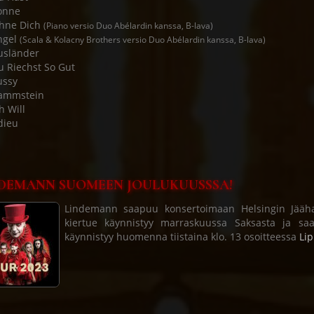
onne
Ohne Dich
(Piano versio Duo Abélardin kanssa, B-lava)
ngel
(Scala & Kolacny Brothers versio Duo Abélardin kanssa, B-lava)
usländer
u Riechst So Gut
ussy
Rammstein
h Will
dieu
DEMANN SUOMEEN JOULUKUUSSSA!
Lindemann saapuu konsertoimaan Helsingin Jäähall
kiertue käynnistyy marraskuussa Saksasta ja sa
käynnistyy huomenna tiistaina klo. 13 osoitteessa
Lip