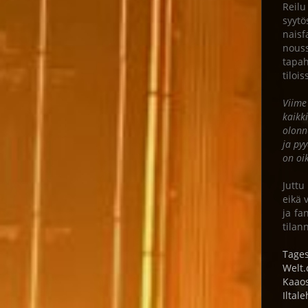
Reilu
syytö
naisf
nouss
tapah
tiloi
Viime
kaikk
olonn
ja pyy
on oi
Juttu
eikä 
ja fa
tilan
Tages
Welt.
Kaao
Iltale