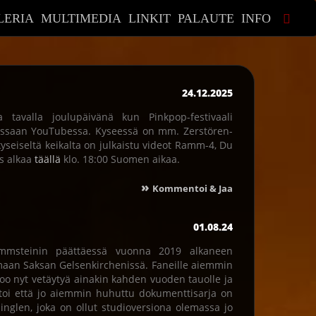
LERIA
MULTIMEDIA
LINKIT
PALAUTE
INFO
24.12.2025
a tavalla joulupäivänä kun Pinkpop-festivaali
essaan YouTubessa. Kyseessä on mm. Zerstören-
eiseltä keikalta on julkaistu videot Ramm-4, Du
ys alkaa
täällä
klo. 18:00 Suomen aikaa.
»
Kommentoi & Jaa
01.08.24
ammsteinin päättäessä vuonna 2019 alkaneen
maan Saksan Gelsenkirchenissä. Faneille aiemmin
oo nyt vetäytyä ainakin kahden vuoden tauolle ja
rtoi että jo aiemmin huhuttu dokumenttisarja on
singlen, joka on ollut studioversiona olemassa jo