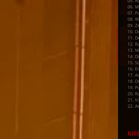
05. A
06. M
07. P
08. W
09. Ze
10. D
11. D
12. R
13. M
14. D
15. S
16. E
17. A
18. D
19. P
20. 
21. Ic
22. A
KIE