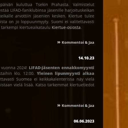
äivän kuluttua Tsekin Prahasta. Valmistelut
jestää LIFAD-faniklubinsa jäsenille harjoituskeikan
eikalle arvottiin jäsenien kesken. Kiertue tulee
ista on jo loppuunmyyty. Suomi ei valitettavasti
o tarkempi kiertueaikataulu
Kiertue-osiosta
.
»
Kommentoi & Jaa
14.10.23
an vuonna 2024!
LIFAD-jäsenten ennakkomyynti
staihin klo. 12:00.
Yleinen lipunmyynti alkaa
ettavasti Suomea ei keikkakalenterissa näy vielä
aistaan vielä lisää. Katso tarkemmat kiertuetiedot
»
Kommentoi & Jaa
06.06.2023