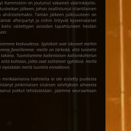
änyt Rammstein on joutunut vakavien väärinkäytös-
tuskeikan jälkeen, johon osallistunut irlantilainen
in ahdistelemaksi. Tämän jälkeen julkisuuteen on
tämät afterpartyt ja niihin liittyvät kyseenalaiset
ielsi väitettyjen asioiden tapahtuneen heidän
non:
 faniemme keskuudessa. Syytökset ovat iskeneet meihin
nomme faneillemme: meille on tärkeää, että tunnette
en takana. Tuomitsemme kaikenlaisen kaltoinkohtelun
niitä kohtaan, jotka ovat esittäneet syytöksiä. Heillä
tei myöskään meitä tuomita ennakkoon.
inkäänlaisia todisteita ei ole esitetty puolesta
änyt jonkinlaisen sisäisen selvityksen aiheesta
n saanut potkut tehtävästään. Jäämme seuraamaan