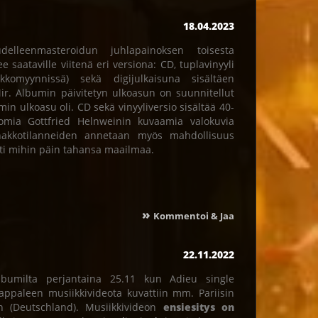
18.04.2023
lleenmasteroidun juhlapainoksen toisesta
 saataville viitenä eri versiona: CD, tuplavinyyli
kkomyynnissä) sekä digijulkaisuna sisältäen
ir. Albumin päivitetyn ulkoasun on suunnitellut
n ulkoasu oli. CD sekä vinyyliversio sisältää 40-
tomia Gottfried Helnweinin kuvaamia valokuvia
akkotilanneiden annetaan myös mahdollisuus
tti mihin päin tahansa maailmaa.
»
Kommentoi & Jaa
22.11.2022
lbumilta perjantaina 25.11 kun Adieu single
Kappaleen musiikkivideota kuvattiin mm. Pariisin
n (Deutschland). Musiikkivideon
ensiesitys on