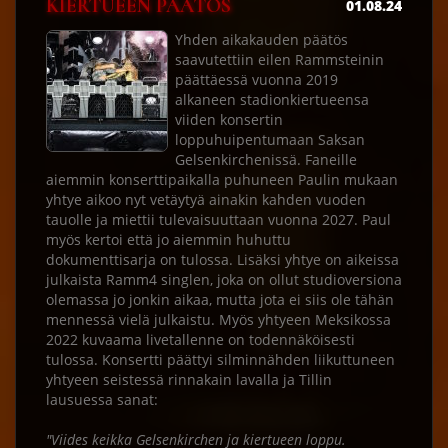
KIERTUEEN PÄÄTÖS
01.08.24
Yhden aikakauden päätös
saavutettiin eilen Rammsteinin
päättäessä vuonna 2019
alkaneen stadionkiertueensa
viiden konsertin
loppuhuipentumaan Saksan
Gelsenkirchenissä. Faneille
aiemmin konserttipaikalla puhuneen Paulin mukaan
yhtye aikoo nyt vetäytyä ainakin kahden vuoden
tauolle ja miettii tulevaisuuttaan vuonna 2027. Paul
myös kertoi että jo aiemmin huhuttu
dokumenttisarja on tulossa. Lisäksi yhtye on aikeissa
julkaista Ramm4 singlen, joka on ollut studioversiona
olemassa jo jonkin aikaa, mutta jota ei siis ole tähän
mennessä vielä julkaistu. Myös yhtyeen Meksikossa
2022 kuvaama livetallenne on todennäköisesti
tulossa. Konsertti päättyi silminnähden liikuttuneen
yhtyeen seistessä rinnakain lavalla ja Tillin
lausuessa sanat:
"Viides keikka Gelsenkirchen ja kiertueen loppu.