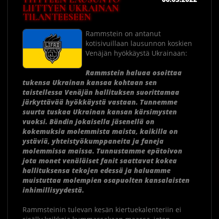
LIITTYEN UKRAINAN
TILANTEESEEN
Rammstein on antanut
kotisivuillaan lausunnon koskien
Venäjän hyökkäystä Ukrainaan:
Rammstein haluaa osoittaa
tukensa Ukrainan kansaa kohtaan sen
taistellessa Venäjän hallituksen suorittamaa
järkyttävää hyökkäystä vastaan. Tunnemme
suurta tuskaa Ukrainan kansan kärsimysten
vuoksi. Bändin jokaisella jäsenellä on
kokemuksia molemmista maista, kaikilla on
ystäviä, yhteistyökumppaneita ja faneja
molemmissa maissa. Tunnustamme epätoivon
jota monet venäläiset fanit saattavat kokea
hallituksensa tekojen edessä ja haluamme
muistuttaa molempien osapuolten kansalaisten
inhimillisyydestä.
Rammsteinin tulevan kesän kiertuekalenteriin ei