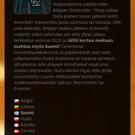
stadionkiertue päättyi eilen
Belgian Oostendiin. Yhtye jatkaa
tästä pienen tauon jälkeen kohti
Amerikan manteretta jossa vuorossa on Kanada, USA
sekä Meksiko. Belgian keikan jälkeen screenillä
näytetty video vahvistaa sen että yhtye jatkaa
keikkailua vuonna 2023, ja
tällä kertaa mukaan
mahtuu myös Suomi!
Tarkemmat
konserttipaikkakunnat ja päivämäärät ovat vielä
julkaisematta mutta lisätietoa on luvassa varmasti
lähiaikoina. Alla yhtyeen ilmoittamat maat ensi
vuoden kiertueelle. Huhu kertoo myös että yhtye
suunnittelisi suuren mittaluokan konserttia
uudenvuodenaatoksi Saksan Müncheniin tai
Esseniin.
Belgia
Liettua
Suomi
Puola
Ranska
Tanska