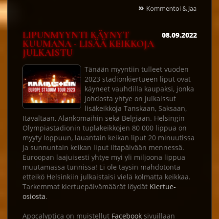
»
Kommentoi & Jaa
LIPUNMYYNTI KÄYNYT
08.09.2022
KUUMANA - LISÄÄ KEIKKOJA
JULKAISTU
Tänään myyntiin tulleet vuoden
2023 stadionkiertueen liput ovat
käyneet vauhdilla kaupaksi, jonka
johdosta yhtye on julkaissut
lisäkeikkoja Tanskaan, Saksaan,
Itävaltaan, Alankomaihin sekä Belgiaan. Helsingin
Olympiastadionin tuplakeikkojen 80 000 lippua on
myyty loppuun, lauantain keikan liput 20 minuutissa
ja sunnuntain keikan liput iltapäivään mennessä.
Euroopan laajuisesti yhtye myi yli miljoona lippua
muutamassa tunnissa! Ei ole täysin mahdotonta
etteikö Helsinkiin julkaistaisi vielä kolmatta keikkaa.
Tarkemmat kiertuepäivämäärät löydät
Kiertue-
osiosta
.
Apocalyptica on muistellut
Facebook
sivuillaan