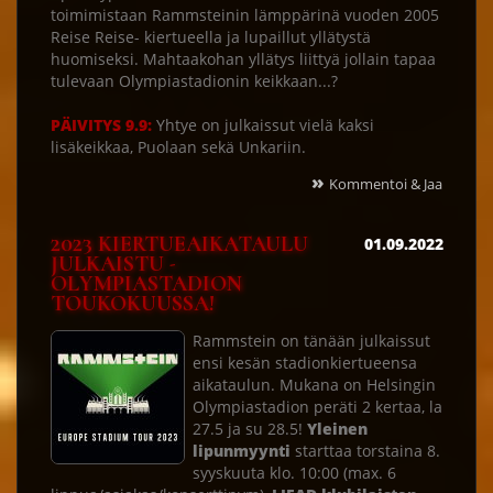
toimimistaan Rammsteinin lämppärinä vuoden 2005
Reise Reise- kiertueella ja lupaillut yllätystä
huomiseksi. Mahtaakohan yllätys liittyä jollain tapaa
tulevaan Olympiastadionin keikkaan...?
PÄIVITYS 9.9:
Yhtye on julkaissut vielä kaksi
lisäkeikkaa, Puolaan sekä Unkariin.
»
Kommentoi & Jaa
2023 KIERTUEAIKATAULU
01.09.2022
JULKAISTU -
OLYMPIASTADION
TOUKOKUUSSA!
Rammstein on tänään julkaissut
ensi kesän stadionkiertueensa
aikataulun. Mukana on Helsingin
Olympiastadion peräti 2 kertaa, la
27.5 ja su 28.5!
Yleinen
lipunmyynti
starttaa torstaina 8.
syyskuuta klo. 10:00 (max. 6