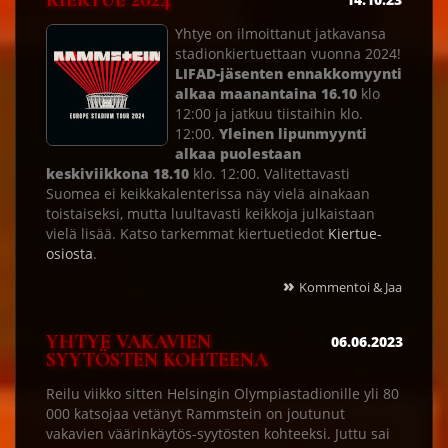
KIERTUE 2024
Yhtye on ilmoittanut jatkavansa
stadionkiertuettaan vuonna 2024!
LIFAD-jäsenten ennakkomyynti
alkaa maanantaina 16.10
klo
12:00 ja jatkuu tiistaihin klo.
12:00.
Yleinen lipunmyynti
alkaa puolestaan
keskiviikkona 18.10
klo. 12:00. Valitettavasti
Suomea ei keikkakalenterissa näy vielä ainakaan
toistaiseksi, mutta luultavasti keikkoja julkaistaan
vielä lisää. Katso tarkemmat kiertuetiedot
Kiertue-
osiosta
.
»
Kommentoi & Jaa
YHTYE VAKAVIEN
06.06.2023
SYYTÖSTEN KOHTEENA
Reilu viikko sitten Helsingin Olympiastadionille yli 80
000 katsojaa vetänyt Rammstein on joutunut
vakavien väärinkäytös-syytösten kohteeksi. Juttu sai