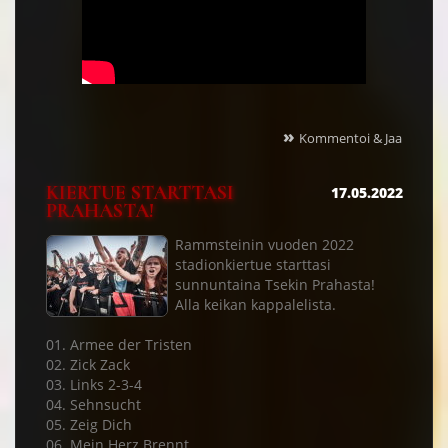
»
Kommentoi & Jaa
KIERTUE STARTTASI
17.05.2022
PRAHASTA!
Rammsteinin vuoden 2022
stadionkiertue starttasi
sunnuntaina Tsekin Prahasta!
Alla keikan kappalelista.
01. Armee der Tristen
02. Zick Zack
03. Links 2-3-4
04. Sehnsucht
05. Zeig Dich
06. Mein Herz Brennt