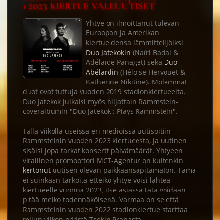
+ 2023 KIERTUE VALEUUTISET
Yhtye on ilmoittanut tulevan
Euroopan ja Amerikan
kiertueidensa lämmittelijöiksi
Duo Jatekokin
(Naïri Badal &
Adélaïde Panaget) sekä
Duo
Abélardin
(Héloïse Hervouët &
Katherine Nikitine). Molemmat
duot ovat tuttuja vuoden 2019 stadionkiertueelta.
Duo Jatekok julkaisi myös hiljattain Rammstein-
coveralbumin "Duo Jatekok : Plays Rammstein".
Tällä viikolla useissa eri medioissa uutisoitiin
Rammsteinin vuoden 2023 kiertueesta, ja uutinen
sisälsi jopa tarkat konserttipäivämäärät. Yhtyeen
virallinen promoottori MCT-Agentur on kuitenkin
kertonut
uutisen olevan paikkaansapitämätön. Tämä
ei suinkaan tarkoita etteikö yhtye voisi lähteä
kiertueelle vuonna 2023, itse asiassa tätä voidaan
pitää melko todennäköisenä. Varmaa on se että
Rammsteinin vuoden 2022 stadionkiertue starttaa
reilun viikon päästä Tsekin Prahasta.