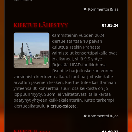
»
Kommentoi & Jaa
KIERTUE LÄHESTYY
01.05.24
Rammsteinin vuoden 2024
kiertue starttaa 10 päivän
kuluttua Tsekin Prahasta.
Valmistelut konserttipaikalla ovat
jo alkaneet, sillä 9.5 yhtye
järjestää LIFAD-faniklubinsa
jäsenille harjoituskeikan ennen
varsinaista kiertueen alkua. Liput harjoituskeikalle
arvottiin jäsenien kesken. Kiertue tulee käsittämään
yhteensä 30 konserttia, suuri osa keikoista on jo
loppuunmyyty. Suomi ei valitettavasti tällä kertaa
päätynyt yhtyeen keikkakalenteriin. Katso tarkempi
kiertueaikataulu
Kiertue-osiosta
.
»
Kommentoi & Jaa
14.10.23