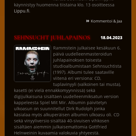
käynnistyy huomenna tiistaina klo. 13 osoitteessa
Lippu.fi
.
»
Kommentoi & Jaa
SEHNSUCHT JUHLAPAINOS
18.04.2023
Rammstein julkaisee kesäkuun 6.
päivä uudelleenmasteroidun
juhlapainoksen toisesta
studioalbumistaan Sehnsuchtista
(1997). Albumi tulee saataville
viitenä eri versiona: CD,
tuplavinyyli (valkoinen tai musta),
kasetti (ei vielä ennakkomyynnissä) sekä
digijulkaisuna sisältäen uudelleenmiksatun version
kappeleesta Spiel Mit Mir. Albumin päivitetyn
ulkoasun on suunnitellut Dirk Rudolph jonka
käsialaa myös alkuperäisen albumin ulkoasu oli. CD
sekä vinyyliversio sisältää 40-sivuisen vihkosen
sisältäen aiemmin julkaisemattomia Gottfried
Helnweinin kuvaamia valokuvia yhtyeestä.