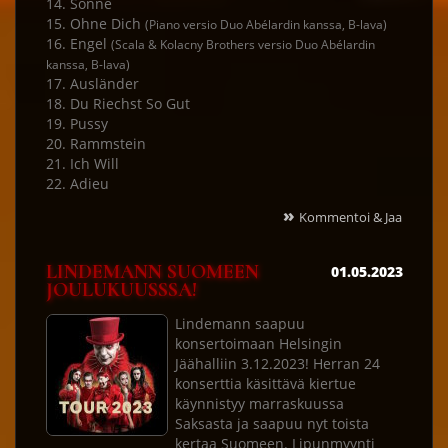
14. Sonne
15. Ohne Dich
(Piano versio Duo Abélardin kanssa, B-lava)
16. Engel
(Scala & Kolacny Brothers versio Duo Abélardin
kanssa, B-lava)
17. Ausländer
18. Du Riechst So Gut
19. Pussy
20. Rammstein
21. Ich Will
22. Adieu
»
Kommentoi & Jaa
LINDEMANN SUOMEEN
01.05.2023
JOULUKUUSSSA!
Lindemann saapuu
konsertoimaan Helsingin
Jäähalliin 3.12.2023! Herran 24
konserttia käsittävä kiertue
käynnistyy marraskuussa
Saksasta ja saapuu nyt toista
kertaa Suomeen. Lipunmyynti