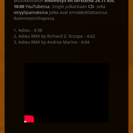
Musiikkivideon
ensiesitys on torstaina 24.11 klo.
18:00
YouTubessa
. Single julkaistaan
CD
- sekä
vinyylipainoksina
jotka ovat ennakkotilattavissa
RammsteinShopissa.
1. Adieu - 4:38
2. Adieu RMX by Richard Z. Kruspe - 4:42
3. Adieu RMX by Andrea Marino - 4:04