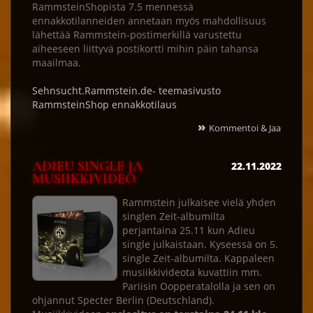
RammsteinShopista 7.5 mennessä
ennakkotilanneiden annetaan myös mahdollisuus
lähettää Rammstein-postimerkillä varustettu
aiheeseen liittyvä postikortti mihin päin tahansa
maailmaa.
Sehnsucht.Rammstein.de- teemasivusto
RammsteinShop ennakkotilaus
»
Kommentoi & Jaa
ADIEU SINGLE JA
22.11.2022
MUSIIKKIVIDEO
Rammstein julkaisee vielä yhden
singlen Zeit-albumilta
perjantaina 25.11 kun Adieu
single julkaistaan. Kyseessä on 5.
single Zeit-albumilta. Kappaleen
musiikkivideota kuvattiin mm.
Pariisin Oopperatalolla ja sen on
ohjannut Specter Berlin (Deutschland).