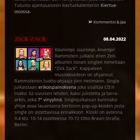
Tutustu ajantasaiseen kiertuekalenteriin
Kiertue-
osiossa
.
»
Kommentoi & Jaa
ZICK ZACK
08.04.2022
Kauniimpi, suurempi, kovempi!
Rammstein julkaisi eilen Zeit-
albumin toisen singlen nimeltään
"Zick Zack". Kappaleen
musiikkivideon on ohjannut
Rammsteinin luotto-ohjaaja Jörn Heitmann. Single
julkaistaan
erikoispainoksena
joka sisältää CD:n
lisäksi 32-sivuisen lehden, kaksi julistetta ja tarra-
arkin, sekä
7" vinyylinä
. Singlejulkaisun kunniaksi
yhtye avaa lauantaina berliiniin pop-up-kioskin josta
single on ostettavissa ennakkoon. Kioski on avoinna
9.4 klo. 10-14 osoitteessa 70-72 Otto-Braun-Straße,
Berlin.