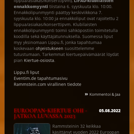
lippua/asiakas/konserttipvm),
LIFAD-klubilaisten
ennakkomyynti
tiistaina 6. syyskuuta klo. 10:00.
Ennakkolipunmyynti päättyy keskiviikkona 7.
syyskuuta klo. 10:00 ja ennakkoliput ovat rajoitettu 2
lippua/asiakas/konserttipvm. Klubilaisten
ennakkolipunmyynti toimii sähköpostiin toimitetulla
koodilla sekä käyttäjätunnuksella. Suomessa liput
myy yksinomaan Lippu.fi, jonka tapahtumaa
koskevaan
ohjeistukseen
suosittelemme
tutustumaan. Tarkemmat kiertuepäivämäärät löydät
pian
Kiertue-osiosta
.
Lippu.fi liput
Eventim.de tapahtumasivu
Rammstein.com virallinen tiedote
»
Kommentoi & Jaa
EUROOPAN-KIERTUE OHI -
05.08.2022
JATKOA LUVASSA 2023
Rammsteinin 32 keikkaa
käsittänyt vuoden 2022 Euroopan