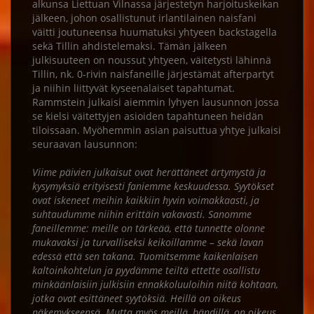
alkunsa Liettuan Vilnassa järjestetyn harjoituskeikan
jälkeen, johon osallistunut irlantilainen naisfani
väitti joutuneensa huumatuksi yhtyeen backstagella
sekä Tillin ahdistelemaksi. Tämän jälkeen
julkisuuteen on noussut yhtyeen, väitetysti lähinnä
Tillin, nk. 0-rivin naisfaneille järjestämät afterpartyt
ja niihin liittyvät kyseenalaiset tapahtumat.
Rammstein julkaisi aiemmin lyhyen lausunnon jossa
se kielsi väitettyjen asioiden tapahtuneen heidän
tiloissaan. Myöhemmin asian paisuttua yhtye julkaisi
seuraavan lausunnon:
Viime päivien julkaisut ovat herättäneet ärtymystä ja
kysymyksiä erityisesti faniemme keskuudessa. Syytökset
ovat iskeneet meihin kaikkiin hyvin voimakkaasti, ja
suhtaudumme niihin erittäin vakavasti. Sanomme
faneillemme: meille on tärkeää, että tunnette olonne
mukavaksi ja turvalliseksi keikoillamme – sekä lavan
edessä että sen takana. Tuomitsemme kaikenlaisen
kaltoinkohtelun ja pyydämme teiltä ettette osallistu
minkäänlaisiin julkisiin ennakkoluuloihin niitä kohtaan,
jotka ovat esittäneet syytöksiä. Heillä on oikeus
näkemykseensä. Mutta myös meillä, bändillä, on oikeus