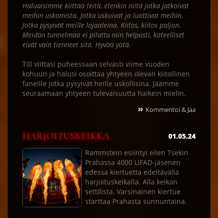
Haluaisimme kiittää teitä, etenkin niitä jotka jatkoivat
meihin uskomista. Jotka uskoivat ja luottivat meihin.
Jotka pysyivät meille lojaaleina. Kiitos, kiitos paljon.
Meidän tunnelmaa ei pilattu niin helposti, kateelliset
eivät vain tienneet sitä. Hyvää yötä.
Till viittasi puheessaan selvästi viime vuoden
kohuun ja halusi osoittaa yhtyeen olevan kiitollinen
faneille jotka pysyivät heille uskollisina. Jäämme
seuraamaan yhtyeen tulevaisuutta haikein mielin.
»
Kommentoi & Jaa
HARJOITUSKEIKKA
01.05.24
Rammstein esiintyi eilen Tsekin
Prahassa 4000 LIFAD-jäsenen
edessä kiertuetta edeltävällä
harjoituskeikalla. Alla keikan
settilista. Varsinainen kiertue
starttaa Prahasta sunnuntaina.