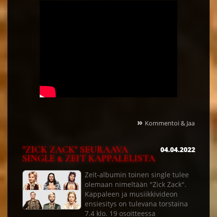
»
Kommentoi & Jaa
"ZICK ZACK" SEURAAVA
04.04.2022
SINGLE & ZEIT KAPPALELISTA
Zeit-albumin toinen single tulee
olemaan nimeltään "Zick Zack".
Kappaleen ja musiikkivideon
ensiesitys on tulevana torstaina
7.4 klo. 19 osoitteessa