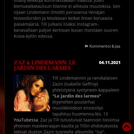
sisälly keikkoja kummassakaan maassa, joten
kiertueaikatauluun tilanne ei aiheuta muutoksia. Sen
sijaan Lindemann ilmoitti peruvansa Venäjän
Novosibirskin ja Moskovan keikat ilman korvaavia
päivämääriä. Till julkaisi lisäksi Instagram-
kanavallaan paljon kertovan kuvan itsestään suuren
Kiova-kyltin edessä.
»
Kommentoi & Jaa
ZAZ & LINDEMANN: LE
04.11.2021
JARDIN DES LARMES
Till Lindemannin ja ranskalaisen
Zazin (Isabelle Geffroy)
yhteistyönä syntyneen kappaleen
"Le jardin des larmes"
(Kyynelten puutarha)
musiikkivideon ensiesitys
tapahtuu huomenna klo. 13
YouTubessa
. Zaz ja Till tutustuivat taannoin toisiinsa
yhteisen maskeeraajan kautta ja Tillin ehdotuksesta
tekivät dueton Zazin tuoreelle albumille "Isa".