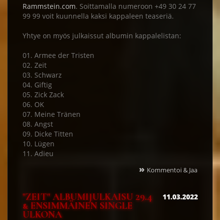
Rammstein.com
. Soittamalla numeroon +49 30 24 77
99 99 voit kuunnella kaksi kappaleen teaseriä.
Yhtye on myös julkaissut albumin kappalelistan:
01. Armee der Tristen
02. Zeit
03. Schwarz
04. Giftig
05. Zick Zack
06. OK
07. Meine Tränen
08. Angst
09. Dicke Titten
10. Lügen
11. Adieu
»
Kommentoi & Jaa
"ZEIT" ALBUMIJULKAISU 29.4
11.03.2022
& ENSIMMÄINEN SINGLE
ULKONA