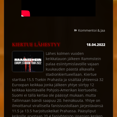
»
Kommentoi & Jaa
KIERTUE LÄHESTYY
18.04.2022
Lähes kolmen vuoden
keikkatauon jälkeen Rammstein
palaa esiintymislavoille vajaan
kuukauden päästä alkavalla
stadionkiertueellaan. Kiertue
starttaa 15.5 Tsekin Prahasta ja sisältää yhteensä 32
Euroopan keikkaa jonka jälkeen yhtye siirtyy 12
keikkaa käsittävälle Pohjois-Amerikan kiertueelle.
Suomi ei tällä kertaa ole päässyt mukaan, mutta
Tallinnaan bändi saapuu 20. heinäkuuta. Yhtye on
ilmoittanut virallisella fanisivustollaan järjestävänsä
11.5 ja 13.5 harjoituskeikat Prahassa. Pääsyliput
keikoille arvotaan 20.4 faniyhteisön jäsenien kesken.