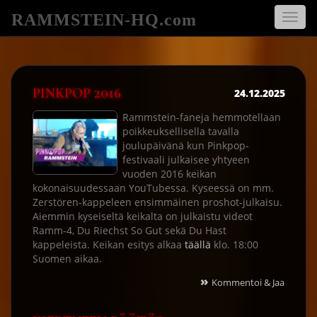
RAMMSTEIN-HQ.com
Avaa
navigo
PINKPOP 2016
24.12.2025
Rammstein-faneja hemmotellaan
poikkeuksellisella tavalla
joulupäivänä kun Pinkpop-
festivaali julkaisee yhtyeen
vuoden 2016 keikan
kokonaisuudessaan YouTubessa. Kyseessä on mm.
Zerstören-kappeleen ensimmäinen proshot-julkaisu.
Aiemmin kyseiseltä keikalta on julkaistu videot
Ramm-4, Du Riechst So Gut sekä Du Hast
kappeleista. Keikan esitys alkaa
täällä
klo. 18:00
Suomen aikaa.
»
Kommentoi & Jaa