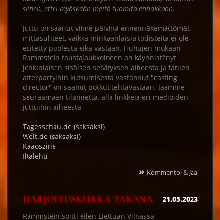
siihen, ettei myöskään meitä tuomita ennakkoon.
Juttu on saanut viime päivinä ennennäkemättömät
mittasuhteet, vaikka minkäänlaisia todisteita ei ole
esitetty puolesta eikä vastaan. Huhujen mukaan
Rammstein taustajoukkoineen on käynnistänyt
jonkinlaisen sisäisen selvityksen aiheesta ja fanien
afterpartyihin kutsumisesta vastannut "casting
director" on saanut potkut tehtävästään. Jäämme
seuraamaan tilannetta, alla linkkejä eri medioiden
juttuihin aiheesta.
Tagesschau.de (saksaksi)
Welt.de (saksaksi)
Kaaoszine
Iltalehti
»
Kommentoi & Jaa
HARJOITUSKEIKKA TAKANA
21.05.2023
Rammstein soitti eilen Liettuan Vilnassa