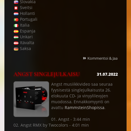
Slovakia
Sveitsi
Hollanti
Portugali
Italia
Espanja
Unkari
Itävalta
Saksa
»
Kommentoi & Jaa
ANGST SINGLEJULKAISU
31.07.2022
Angst musiikkivideo saa seuraa
fyysisestä singlejulkaisusta 26.
elokuuta CD- ja vinyylilevyjen
muodossa. Ennakkomyynti on
avattu
RammsteinShopissa
.
01. Angst - 3:44 min
02. Angst RMX by Twocolors - 4:01 min