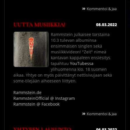
»
Kommentoi & Jaa
UUTTA MUSIIKKIA!
08.03.2022
Rammstein julkaisee torstaina
10.3 tulevan albuminsa
ensimmäisen singlen sekä
musiikkivideon! "Zeit" nimeä
kantavan kappaleen ensiesitys
tapahtuu
YouTubessa
ylihuomenna klo. 18 suomen
aikaa. Yhtye on myös päivittänyt nettisivujaan sekä
some-tilejään aiheeseen liittyen.
Rammstein.de
RammsteinOfficial @ Instagram
Rammstein @ Facebook
»
Kommentoi & Jaa
YHTYEEN LAUSUNTO
06.03.2022