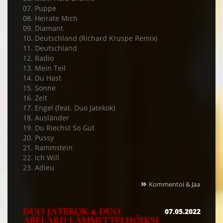
07. Puppe
08. Heirate Mich
09. Diamant
10. Deutschland (Richard Kruspe Remix)
11. Deutschland
12. Radio
13. Mein Teil
14. Du Hast
15. Sonne
16. Zeit
17. Engel (feat. Duo Jatekok)
18. Ausländer
19. Du Riechst So Gut
20. Pussy
21. Rammstein
22. Ich Will
23. Adieu
»
Kommentoi & Jaa
DUO JATEKOK & DUO
07.05.2022
ABÉLARD LÄMMITTELIJÖIKSI