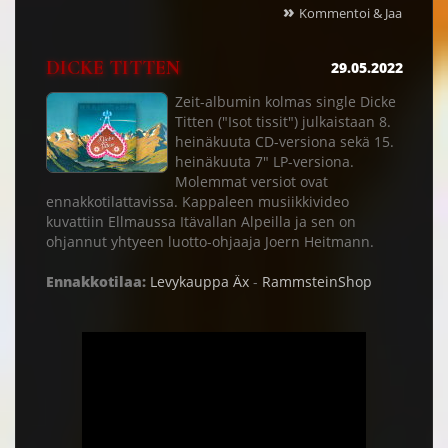
»
Kommentoi & Jaa
DICKE TITTEN
29.05.2022
Zeit-albumin kolmas single Dicke
Titten ("Isot tissit") julkaistaan 8.
heinäkuuta CD-versiona sekä 15.
heinäkuuta 7" LP-versiona.
Molemmat versiot ovat
ennakkotilattavissa. Kappaleen musiikkivideo
kuvattiin Ellmaussa Itävallan Alpeilla ja sen on
ohjannut yhtyeen luotto-ohjaaja Joern Heitmann.
Ennakkotilaa:
Levykauppa Äx
-
RammsteinShop