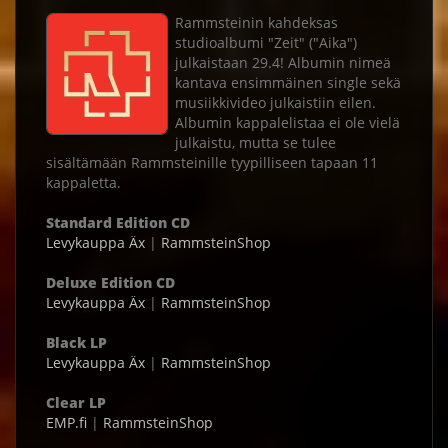
Rammsteinin kahdeksas
studioalbumi "Zeit" ("Aika")
julkaistaan 29.4! Albumin nimeä
kantava ensimmäinen single sekä
musiikkivideo julkaistiin eilen.
Albumin kappalelistaa ei ole vielä
julkaistu, mutta se tulee
sisältämään Rammsteinille tyypilliseen tapaan 11
kappaletta.
Standard Edition CD
Levykauppa Äx
|
RammsteinShop
Deluxe Edition CD
Levykauppa Äx
|
RammsteinShop
Black LP
Levykauppa Äx
|
RammsteinShop
Clear LP
EMP.fi
|
RammsteinShop