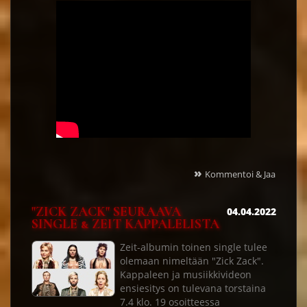
»
Kommentoi & Jaa
"ZICK ZACK" SEURAAVA
04.04.2022
SINGLE & ZEIT KAPPALELISTA
Zeit-albumin toinen single tulee
olemaan nimeltään "Zick Zack".
Kappaleen ja musiikkivideon
ensiesitys on tulevana torstaina
7.4 klo. 19 osoitteessa