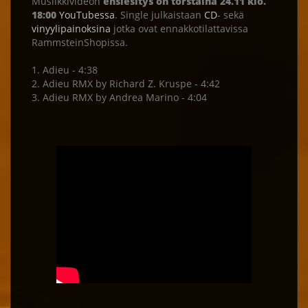
Musiikkivideon
ensiesitys on torstaina 24.11 klo.
18:00
YouTubessa
. Single julkaistaan
CD
- sekä
vinyylipainoksina
jotka ovat ennakkotilattavissa
RammsteinShopissa.
1. Adieu - 4:38
2. Adieu RMX by Richard Z. Kruspe - 4:42
3. Adieu RMX by Andrea Marino - 4:04