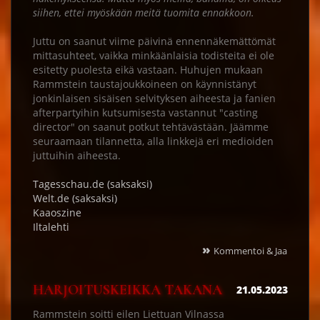
siihen, ettei myöskään meitä tuomita ennakkoon.
Juttu on saanut viime päivinä ennennäkemättömät
mittasuhteet, vaikka minkäänlaisia todisteita ei ole
esitetty puolesta eikä vastaan. Huhujen mukaan
Rammstein taustajoukkoineen on käynnistänyt
jonkinlaisen sisäisen selvityksen aiheesta ja fanien
afterpartyihin kutsumisesta vastannut "casting
director" on saanut potkut tehtävästään. Jäämme
seuraamaan tilannetta, alla linkkejä eri medioiden
juttuihin aiheesta.
Tagesschau.de (saksaksi)
Welt.de (saksaksi)
Kaaoszine
Iltalehti
»
Kommentoi & Jaa
HARJOITUSKEIKKA TAKANA
21.05.2023
Rammstein soitti eilen Liettuan Vilnassa