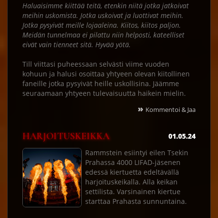
Haluaisimme kiittää teitä, etenkin niitä jotka jatkoivat
meihin uskomista. Jotka uskoivat ja luottivat meihin.
Jotka pysyivät meille lojaaleina. Kiitos, kiitos paljon.
Meidän tunnelmaa ei pilattu niin helposti, kateelliset
eivät vain tienneet sitä. Hyvää yötä.
Till viittasi puheessaan selvästi viime vuoden
kohuun ja halusi osoittaa yhtyeen olevan kiitollinen
faneille jotka pysyivät heille uskollisina. Jäämme
seuraamaan yhtyeen tulevaisuutta haikein mielin.
»
Kommentoi & Jaa
HARJOITUSKEIKKA
01.05.24
Rammstein esiintyi eilen Tsekin
Prahassa 4000 LIFAD-jäsenen
edessä kiertuetta edeltävällä
harjoituskeikalla. Alla keikan
settilista. Varsinainen kiertue
starttaa Prahasta sunnuntaina.