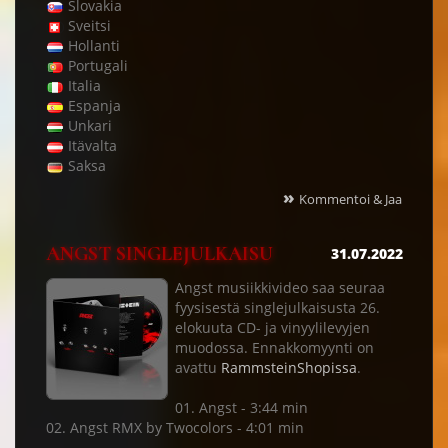
Slovakia
Sveitsi
Hollanti
Portugali
Italia
Espanja
Unkari
Itävalta
Saksa
»
Kommentoi & Jaa
ANGST SINGLEJULKAISU
31.07.2022
Angst musiikkivideo saa seuraa
fyysisestä singlejulkaisusta 26.
elokuuta CD- ja vinyylilevyjen
muodossa. Ennakkomyynti on
avattu
RammsteinShopissa
.
01. Angst - 3:44 min
02. Angst RMX by Twocolors - 4:01 min