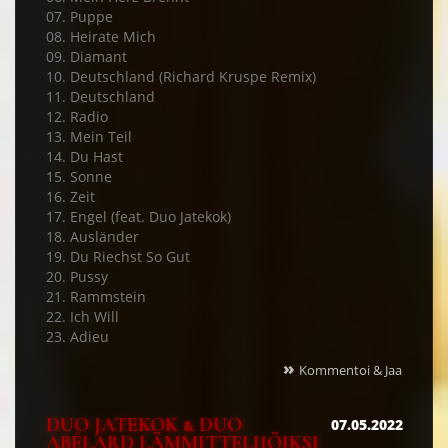
07. Puppe
08. Heirate Mich
09. Diamant
10. Deutschland (Richard Kruspe Remix)
11. Deutschland
12. Radio
13. Mein Teil
14. Du Hast
15. Sonne
16. Zeit
17. Engel (feat. Duo Jatekok)
18. Ausländer
19. Du Riechst So Gut
20. Pussy
21. Rammstein
22. Ich Will
23. Adieu
»
Kommentoi & Jaa
DUO JATEKOK & DUO
07.05.2022
ABÉLARD LÄMMITTELIJÖIKSI