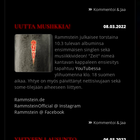
»
Kommentoi & Jaa
UUTTA MUSIIKKIA!
08.03.2022
Rammstein julkaisee torstaina
10.3 tulevan albuminsa
ensimmäisen singlen sekä
musiikkivideon! "Zeit" nimeä
kantavan kappaleen ensiesitys
tapahtuu
YouTubessa
ylihuomenna klo. 18 suomen
aikaa. Yhtye on myös päivittänyt nettisivujaan sekä
some-tilejään aiheeseen liittyen.
Rammstein.de
RammsteinOfficial @ Instagram
Rammstein @ Facebook
»
Kommentoi & Jaa
YHTYEEN LAUSUNTO
06.03.2022