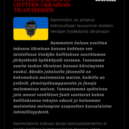
LIITTYEN UKRAINAN
TILANTEESEEN
Rammstein on antanut
kotisivuillaan lausunnon koskien
Venäjän hyökkäystä Ukrainaan:
Rammstein haluaa osoittaa
tukensa Ukrainan kansaa kohtaan sen
taistellessa Venäjän hallituksen suorittamaa
järkyttävää hyökkäystä vastaan. Tunnemme
suurta tuskaa Ukrainan kansan kärsimysten
vuoksi. Bändin jokaisella jäsenellä on
kokemuksia molemmista maista, kaikilla on
ystäviä, yhteistyökumppaneita ja faneja
molemmissa maissa. Tunnustamme epätoivon
jota monet venäläiset fanit saattavat kokea
hallituksensa tekojen edessä ja haluamme
muistuttaa molempien osapuolten kansalaisten
inhimillisyydestä.
Rammsteinin tulevan kesän kiertuekalenteriin ei