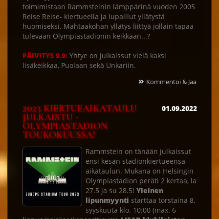
toimimistaan Rammsteinin lämppärinä vuoden 2005
Reise Reise- kiertueella ja lupaillut yllätystä
huomiseksi. Mahtaakohan yllätys liittyä jollain tapaa
tulevaan Olympiastadionin keikkaan...?
PÄIVITYS 9.9:
Yhtye on julkaissut vielä kaksi
lisäkeikkaa, Puolaan sekä Unkariin.
»
Kommentoi & Jaa
2023 KIERTUEAIKATAULU
01.09.2022
JULKAISTU -
OLYMPIASTADION
TOUKOKUUSSA!
Rammstein on tänään julkaissut
ensi kesän stadionkiertueensa
aikataulun. Mukana on Helsingin
Olympiastadion peräti 2 kertaa, la
27.5 ja su 28.5!
Yleinen
lipunmyynti
starttaa torstaina 8.
syyskuuta klo. 10:00 (max. 6