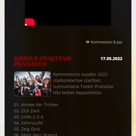
»
Kommentoi & Jaa
KIERTUE STARTTASI
17.05.2022
PRAHASTA!
Rammsteinin vuoden 2022
stadionkiertue starttasi
sunnuntaina Tsekin Prahasta!
Alla keikan kappalelista.
01. Armee der Tristen
02. Zick Zack
03. Links 2-3-4
04. Sehnsucht
05. Zeig Dich
06. Mein Herz Brennt