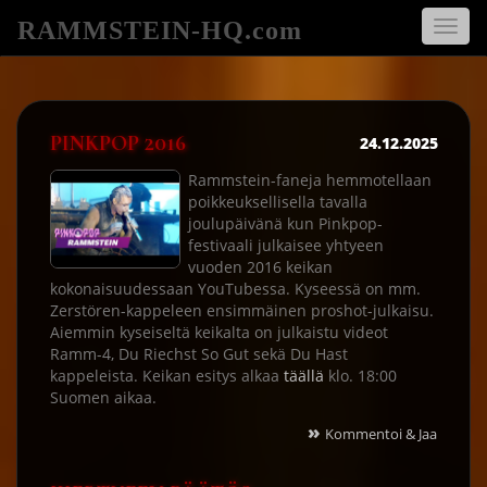
RAMMSTEIN-HQ.com
Avaa
navigo
PINKPOP 2016
24.12.2025
Rammstein-faneja hemmotellaan
poikkeuksellisella tavalla
joulupäivänä kun Pinkpop-
festivaali julkaisee yhtyeen
vuoden 2016 keikan
kokonaisuudessaan YouTubessa. Kyseessä on mm.
Zerstören-kappeleen ensimmäinen proshot-julkaisu.
Aiemmin kyseiseltä keikalta on julkaistu videot
Ramm-4, Du Riechst So Gut sekä Du Hast
kappeleista. Keikan esitys alkaa
täällä
klo. 18:00
Suomen aikaa.
»
Kommentoi & Jaa