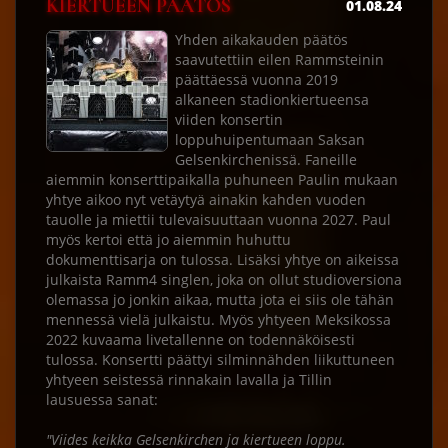
KIERTUEEN PÄÄTÖS
01.08.24
Yhden aikakauden päätös
saavutettiin eilen Rammsteinin
päättäessä vuonna 2019
alkaneen stadionkiertueensa
viiden konsertin
loppuhuipentumaan Saksan
Gelsenkirchenissä. Faneille
aiemmin konserttipaikalla puhuneen Paulin mukaan
yhtye aikoo nyt vetäytyä ainakin kahden vuoden
tauolle ja miettii tulevaisuuttaan vuonna 2027. Paul
myös kertoi että jo aiemmin huhuttu
dokumenttisarja on tulossa. Lisäksi yhtye on aikeissa
julkaista Ramm4 singlen, joka on ollut studioversiona
olemassa jo jonkin aikaa, mutta jota ei siis ole tähän
mennessä vielä julkaistu. Myös yhtyeen Meksikossa
2022 kuvaama livetallenne on todennäköisesti
tulossa. Konsertti päättyi silminnähden liikuttuneen
yhtyeen seistessä rinnakain lavalla ja Tillin
lausuessa sanat:
"Viides keikka Gelsenkirchen ja kiertueen loppu.