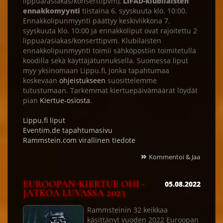
lippua/asiakas/konserttipvm),
LIFAD-klubilaisten
ennakkomyynti
tiistaina 6. syyskuuta klo. 10:00.
Ennakkolipunmyynti päättyy keskiviikkona 7.
syyskuuta klo. 10:00 ja ennakkoliput ovat rajoitettu 2
lippua/asiakas/konserttipvm. Klubilaisten
ennakkolipunmyynti toimii sähköpostiin toimitetulla
koodilla sekä käyttäjätunnuksella. Suomessa liput
myy yksinomaan Lippu.fi, jonka tapahtumaa
koskevaan
ohjeistukseen
suosittelemme
tutustumaan. Tarkemmat kiertuepäivämäärät löydät
pian
Kiertue-osiosta
.
Lippu.fi liput
Eventim.de tapahtumasivu
Rammstein.com virallinen tiedote
»
Kommentoi & Jaa
EUROOPAN-KIERTUE OHI -
05.08.2022
JATKOA LUVASSA 2023
Rammsteinin 32 keikkaa
käsittänyt vuoden 2022 Euroopan