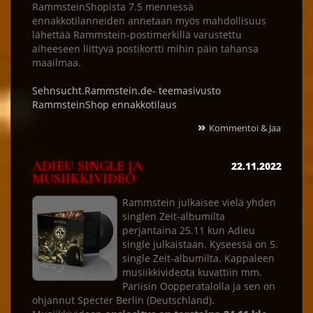
RammsteinShopista 7.5 mennessä
ennakkotilanneiden annetaan myös mahdollisuus
lähettää Rammstein-postimerkillä varustettu
aiheeseen liittyvä postikortti mihin päin tahansa
maailmaa.
Sehnsucht.Rammstein.de- teemasivusto
RammsteinShop ennakkotilaus
»
Kommentoi & Jaa
ADIEU SINGLE JA
22.11.2022
MUSIIKKIVIDEO
Rammstein julkaisee vielä yhden
singlen Zeit-albumilta
perjantaina 25.11 kun Adieu
single julkaistaan. Kyseessä on 5.
single Zeit-albumilta. Kappaleen
musiikkivideota kuvattiin mm.
Pariisin Oopperatalolla ja sen on
ohjannut Specter Berlin (Deutschland).