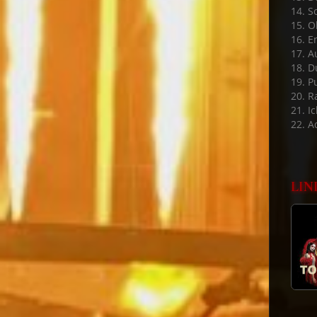
14. S
15. 
16. E
17. A
18. D
19. P
20. 
21. Ic
22. A
LIN