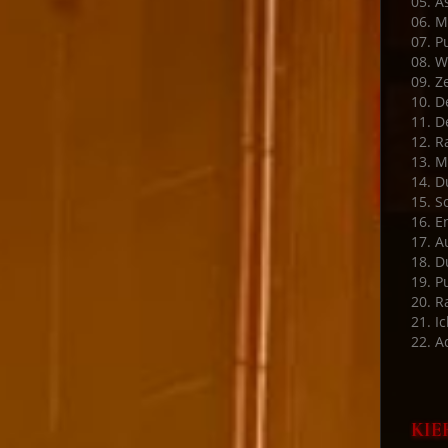
05. A
06. M
07. P
08. W
09. Ze
10. D
11. D
12. R
13. M
14. D
15. S
16. E
17. A
18. D
19. P
20. 
21. Ic
22. A
KIE