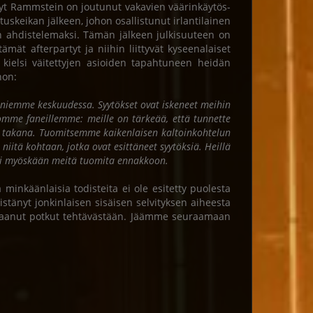
änyt Rammstein on joutunut vakavien väärinkäytös-
tuskeikan jälkeen, johon osallistunut irlantilainen
in ahdistelemaksi. Tämän jälkeen julkisuuteen on
tämät afterpartyt ja niihin liittyvät kyseenalaiset
ielsi väitettyjen asioiden tapahtuneen heidän
non:
 faniemme keskuudessa. Syytökset ovat iskeneet meihin
nomme faneillemme: meille on tärkeää, että tunnette
en takana. Tuomitsemme kaikenlaisen kaltoinkohtelun
niitä kohtaan, jotka ovat esittäneet syytöksiä. Heillä
tei myöskään meitä tuomita ennakkoon.
inkäänlaisia todisteita ei ole esitetty puolesta
änyt jonkinlaisen sisäisen selvityksen aiheesta
n saanut potkut tehtävästään. Jäämme seuraamaan