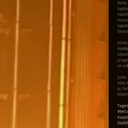
Reilu
syytö
naisf
nouss
tapah
tiloi
Viime
kaikk
olonn
ja pyy
on oi
Juttu
eikä 
ja fa
tilan
Tages
Welt.
Kaao
Iltale