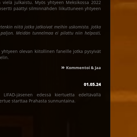
ä vielä julkaistu. Myös yhtyeen Meksikossa 2022
nsertti päättyi silminnähden liikuttuneen yhtyeen
etenkin niitä jotka jatkoivat meihin uskomista. Jotka
os paljon. Meidän tunnelmaa ei pilattu niin helposti,
yhtyeen olevan kiitollinen faneille jotka pysyivät
elin.
»
Kommentoi & Jaa
01.05.24
LIFAD-jäsenen edessä kiertuetta edeltävällä
 kiertue starttaa Prahasta sunnuntaina.