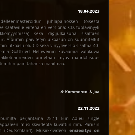
18.04.2023
lleenmasteroidun juhlapainoksen toisesta
 saataville viitenä eri versiona: CD, tuplavinyyli
kkomyynnissä) sekä digijulkaisuna sisältäen
ir. Albumin päivitetyn ulkoasun on suunnitellut
n ulkoasu oli. CD sekä vinyyliversio sisältää 40-
tomia Gottfried Helnweinin kuvaamia valokuvia
akkotilanneiden annetaan myös mahdollisuus
tti mihin päin tahansa maailmaa.
»
Kommentoi & Jaa
22.11.2022
lbumilta perjantaina 25.11 kun Adieu single
Kappaleen musiikkivideota kuvattiin mm. Pariisin
n (Deutschland). Musiikkivideon
ensiesitys on