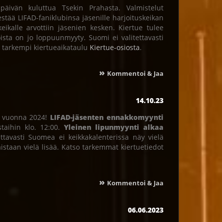
äivän kuluttua Tsekin Prahasta. Valmistelut
jestää LIFAD-faniklubinsa jäsenille harjoituskeikan
eikalle arvottiin jäsenien kesken. Kiertue tulee
ista on jo loppuunmyyty. Suomi ei valitettavasti
o tarkempi kiertueaikataulu
Kiertue-osiosta
.
»
Kommentoi & Jaa
14.10.23
an vuonna 2024!
LIFAD-jäsenten ennakkomyynti
staihin klo. 12:00.
Yleinen lipunmyynti alkaa
ettavasti Suomea ei keikkakalenterissa näy vielä
aistaan vielä lisää. Katso tarkemmat kiertuetiedot
»
Kommentoi & Jaa
06.06.2023