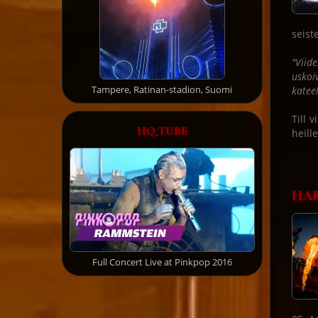
seist
"Viid
uskoi
Tampere, Ratinan-stadion, Suomi
kateel
Till 
HQ_TUBE
heill
HAR
Full Concert Live at Pinkpop 2016