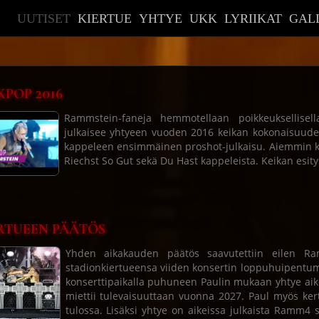
UUTISET
KIERTUE
YHTYE
UKK
LYRIIKAT
GAL
KPOP 2016
Rammstein-faneja hemmotellaan poikkeuksellisell
julkaisee yhtyeen vuoden 2016 keikan kokonaisuud
kappeleen ensimmäinen proshot-julkaisu. Aiemmin kys
Riechst So Gut sekä Du Hast kappeleista. Keikan esit
RTUEEN PÄÄTÖS
Yhden aikakauden päätös saavutettiin eilen R
stadionkiertueensa viiden konsertin loppuhuipentu
konserttipaikalla puhuneen Paulin mukaan yhtye aik
miettii tulevaisuuttaan vuonna 2027. Paul myös ke
tulossa. Lisäksi yhtye on aikeissa julkaista Ramm4 