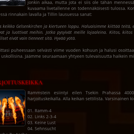
jonkin aikaa, mutta jota ei siis ole tähän menness
kuvaama livetallenne on todennäköisesti tulossa. Ko
essä rinnakain lavalla ja Tillin lausuessa sanat:
es keikka Gelsenkirchen ja kiertueen loppu. Haluaisimme kiittää teitä, 
vat ja luottivat meihin. Jotka pysyivät meille lojaaleina. Kiitos, kiit
liset eivät vain tienneet sitä. Hyvää yötä.
viittasi puheessaan selvästi viime vuoden kohuun ja halusi osoittaa 
e uskollisina. Jäämme seuraamaan yhtyeen tulevaisuutta haikein mi
JOITUSKEIKKA
Rammstein esiintyi eilen Tsekin Prahassa 4000 
harjoituskeikalla. Alla keikan settilista. Varsinainen
01. Ramm-4
02. Links 2-3-4
03. Keine Lust
04. Sehnsucht