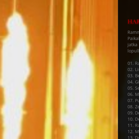
HAR
Ramms
Paika
jatka
lopul
01. 
02. L
03. B
04. Gi
05. S
06. M
07. P
08. Ze
09. D
10. D
11. R
12. M
13. D