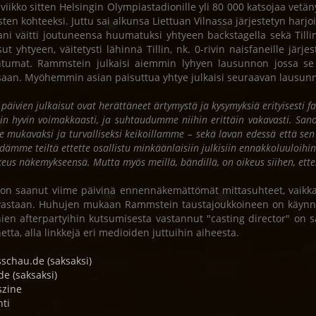
 viikko sitten Helsingin Olympiastadionille yli 80 000 katsojaa vet
sten kohteeksi. Juttu sai alkunsa Liettuan Vilnassa järjestetyn harjoi
ani väitti joutuneensa huumatuksi yhtyeen backstagella sekä Till
ut yhtyeen, väitetysti lähinnä Tillin, nk. 0-rivin naisfaneille järjes
tumat. Rammstein julkaisi aiemmin lyhyen lausunnon jossa se k
ssaan. Myöhemmin asian paisuttua yhtye julkaisi seuraavan lausun
 päivien julkaisut ovat herättäneet ärtymystä ja kysymyksiä erityisesti
iin hyvin voimakkaasti, ja suhtaudumme niihin erittäin vakavasti. Sa
e mukavaksi ja turvalliseksi keikoillamme – sekä lavan edessä että s
dämme teiltä ettette osallistu minkäänlaisiin julkisiin ennakkoluuloihin 
keus näkemykseensä. Mutta myös meillä, bändillä, on oikeus siihen, et
 on saanut viime päivinä ennennäkemättömät mittasuhteet, vaikka m
vastaan. Huhujen mukaan Rammstein taustajoukkoineen on käynnist
nien afterpartyihin kutsumisesta vastannut "casting director" o
netta, alla linkkejä eri medioiden juttuihin aiheesta.
schau.de (saksaksi)
de (saksaksi)
szine
hti