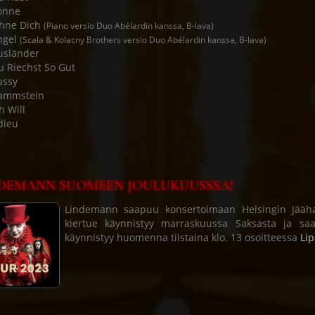
onne
Ohne Dich
(Piano versio Duo Abélardin kanssa, B-lava)
ngel
(Scala & Kolacny Brothers versio Duo Abélardin kanssa, B-lava)
usländer
u Riechst So Gut
ussy
Rammstein
h Will
dieu
DEMANN SUOMEEN JOULUKUUSSSA!
Lindemann saapuu konsertoimaan Helsingin Jäähall
kiertue käynnistyy marraskuussa Saksasta ja sa
käynnistyy huomenna tiistaina klo. 13 osoitteessa
Lip