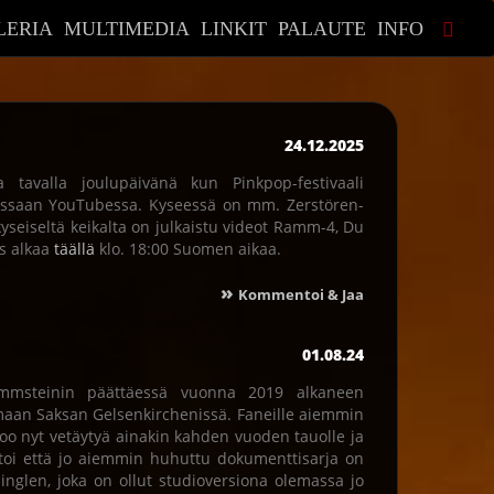
LERIA
MULTIMEDIA
LINKIT
PALAUTE
INFO
24.12.2025
a tavalla joulupäivänä kun Pinkpop-festivaali
essaan YouTubessa. Kyseessä on mm. Zerstören-
eiseltä keikalta on julkaistu videot Ramm-4, Du
ys alkaa
täällä
klo. 18:00 Suomen aikaa.
»
Kommentoi & Jaa
01.08.24
ammsteinin päättäessä vuonna 2019 alkaneen
maan Saksan Gelsenkirchenissä. Faneille aiemmin
oo nyt vetäytyä ainakin kahden vuoden tauolle ja
rtoi että jo aiemmin huhuttu dokumenttisarja on
singlen, joka on ollut studioversiona olemassa jo