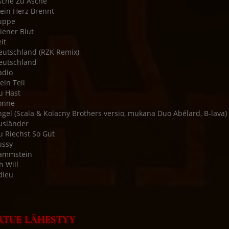
sche Zu Asche
ein Herz Brennt
uppe
iener Blut
it
eutschland (RZK Remix)
eutschland
adio
ein Teil
u Hast
onne
ngel (Scala & Kolacny Brothers versio, mukana Duo Abélard, B-lava)
usländer
u Riechst So Gut
ussy
Rammstein
h Will
dieu
RTUE LÄHESTYY