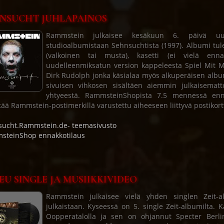
NSUCHT JUHLAPAINOS
Rammstein julkaisee kesäkuun 6. päivä uude
studioalbumistaan Sehnsuchtista (1997). Albumi tulee
(valkoinen tai musta), kasetti (ei vielä enna
uudelleenmiksatun version kappeleesta Spiel Mit M
Dirk Rudolph jonka käsialaa myös alkuperäisen albumi
sivuisen vihkosen sisältäen aiemmin julkaisemat
yhtyeestä. RammsteinShopista 7.5 mennessä enn
tää Rammstein-postimerkillä varustettu aiheeseen liittyvä postikor
ucht.Rammstein.de- teemasivusto
steinShop ennakkotilaus
EU SINGLE JA MUSIIKKIVIDEO
Rammstein julkaisee vielä yhden singlen Zeit-a
julkaistaan. Kyseessä on 5. single Zeit-albumilta. 
Oopperatalolla ja sen on ohjannut Specter Berli