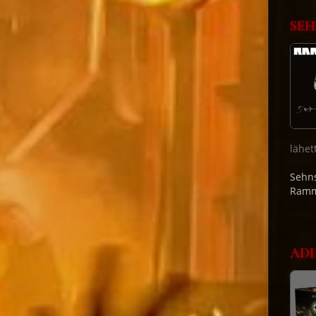
SEH
lähet
Sehns
Ramm
ADI