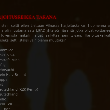
JOITUSKEIKKA TAKANA
tein soitti eilen Liettuan Vilnassa harjoituskeikan huomenna a
lla oli muutama sata LIFAD-yhteisön jäsentä jotka olivat voittaneet
 lukemista mikäli haluat säilyttää jännityksen. Harjoituskeiko
liseksi settilistaksi vain pienin muutoksin.
Rammlied
inks 2-3-4
estrafe Mich
ftig
ehnsucht
ein Herz Brennt
uppe
it
eutschland (RZK Remix)
eutschland
adio
ein Teil
u Hast