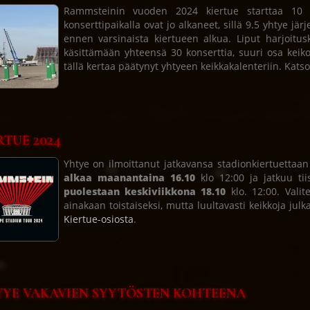
Rammsteinin vuoden 2024 kiertue starttaa 10 p
konserttipaikalla ovat jo alkaneet, sillä 9.5 yhtye jär
ennen varsinaista kiertueen alkua. Liput harjoitusk
käsittämään yhteensä 30 konserttia, suuri osa keiko
tällä kertaa päätynyt yhtyeen keikkakalenteriin. Kats
RTUE 2024
Yhtye on ilmoittanut jatkavansa stadionkiertuetta
alkaa maanantaina 16.10
klo 12:00 ja jatkuu tii
puolestaan keskiviikkona 18.10
klo. 12:00. Valit
ainakaan toistaiseksi, mutta luultavasti keikkoja julk
Kiertue-osiosta
.
YE VAKAVIEN SYYTÖSTEN KOHTEENA