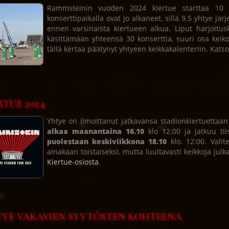
Rammsteinin vuoden 2024 kiertue starttaa 10 p
konserttipaikalla ovat jo alkaneet, sillä 9.5 yhtye jär
ennen varsinaista kiertueen alkua. Liput harjoitusk
käsittämään yhteensä 30 konserttia, suuri osa keiko
tällä kertaa päätynyt yhtyeen keikkakalenteriin. Kats
RTUE 2024
Yhtye on ilmoittanut jatkavansa stadionkiertuetta
alkaa maanantaina 16.10
klo 12:00 ja jatkuu tii
puolestaan keskiviikkona 18.10
klo. 12:00. Valit
ainakaan toistaiseksi, mutta luultavasti keikkoja julk
Kiertue-osiosta
.
YE VAKAVIEN SYYTÖSTEN KOHTEENA