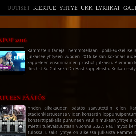
UUTISET
KIERTUE
YHTYE
UKK
LYRIIKAT
GAL
KPOP 2016
Rammstein-faneja hemmotellaan poikkeuksellisell
julkaisee yhtyeen vuoden 2016 keikan kokonaisuud
kappeleen ensimmäinen proshot-julkaisu. Aiemmin kys
Riechst So Gut sekä Du Hast kappeleista. Keikan esit
RTUEEN PÄÄTÖS
Yhden aikakauden päätös saavutettiin eilen R
stadionkiertueensa viiden konsertin loppuhuipentu
konserttipaikalla puhuneen Paulin mukaan yhtye aik
miettii tulevaisuuttaan vuonna 2027. Paul myös ke
tulossa. Lisäksi yhtye on aikeissa julkaista Ramm4 