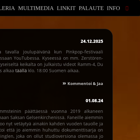
LERIA
MULTIMEDIA
LINKIT
PALAUTE
INFO
24.12.2025
a tavalla joulupäivänä kun Pinkpop-festivaali
essaan YouTubessa. Kyseessä on mm. Zerstören-
eiseltä keikalta on julkaistu videot Ramm-4, Du
ys alkaa
täällä
klo. 18:00 Suomen aikaa.
»
Kommentoi & Jaa
01.08.24
ammsteinin päättäessä vuonna 2019 alkaneen
maan Saksan Gelsenkirchenissä. Faneille aiemmin
oo nyt vetäytyä ainakin kahden vuoden tauolle ja
rtoi että jo aiemmin huhuttu dokumenttisarja on
singlen, joka on ollut studioversiona olemassa jo