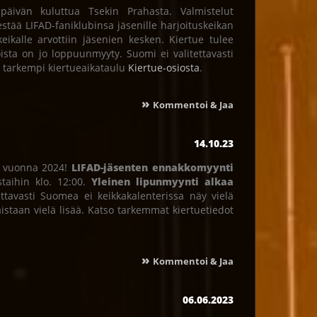
äivän kuluttua Tsekin Prahasta. Valmistelut
jestää LIFAD-faniklubinsa jäsenille harjoituskeikan
eikalle arvottiin jäsenien kesken. Kiertue tulee
ista on jo loppuunmyyty. Suomi ei valitettavasti
o tarkempi kiertueaikataulu
Kiertue-osiosta
.
»
Kommentoi & Jaa
14.10.23
an vuonna 2024!
LIFAD-jäsenten ennakkomyynti
staihin klo. 12:00.
Yleinen lipunmyynti alkaa
ettavasti Suomea ei keikkakalenterissa näy vielä
aistaan vielä lisää. Katso tarkemmat kiertuetiedot
»
Kommentoi & Jaa
06.06.2023