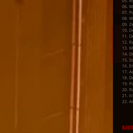
05. A
06. M
07. P
08. W
09. Ze
10. D
11. D
12. R
13. M
14. D
15. S
16. E
17. A
18. D
19. P
20. 
21. Ic
22. A
KIE