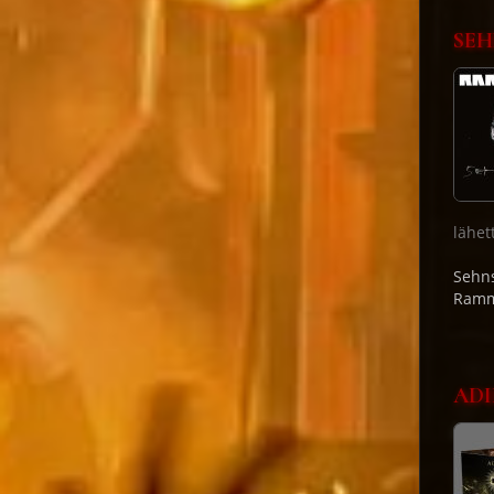
SEH
lähet
Sehns
Ramm
ADI