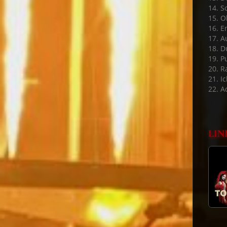
14. S
15. 
16. E
17. A
18. D
19. P
20. 
21. Ic
22. A
LIN