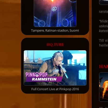
seist
"Viid
uskoi
Tampere, Ratinan-stadion, Suomi
kateel
Till 
HQ_TUBE
heill
HAR
Full Concert Live at Pinkpop 2016