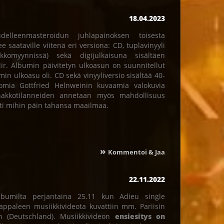
18.04.2023
lleenmasteroidun juhlapainoksen toisesta
 saataville viitenä eri versiona: CD, tuplavinyyli
kkomyynnissä) sekä digijulkaisuna sisältäen
ir. Albumin päivitetyn ulkoasun on suunnitellut
n ulkoasu oli. CD sekä vinyyliversio sisältää 40-
tomia Gottfried Helnweinin kuvaamia valokuvia
akkotilanneiden annetaan myös mahdollisuus
tti mihin päin tahansa maailmaa.
»
Kommentoi & Jaa
22.11.2022
lbumilta perjantaina 25.11 kun Adieu single
Kappaleen musiikkivideota kuvattiin mm. Pariisin
n (Deutschland). Musiikkivideon
ensiesitys on