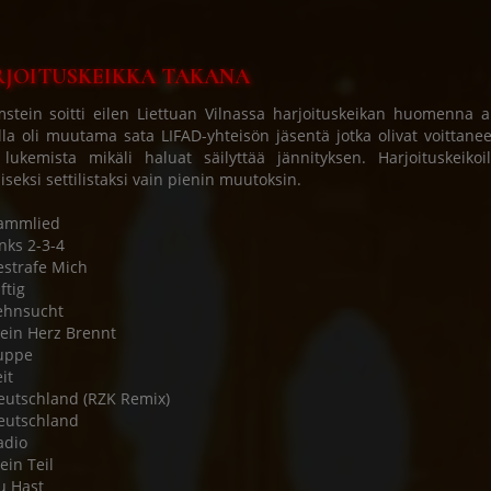
JOITUSKEIKKA TAKANA
tein soitti eilen Liettuan Vilnassa harjoituskeikan huomenna a
lla oli muutama sata LIFAD-yhteisön jäsentä jotka olivat voittaneet
 lukemista mikäli haluat säilyttää jännityksen. Harjoituskeiko
liseksi settilistaksi vain pienin muutoksin.
Rammlied
inks 2-3-4
estrafe Mich
ftig
ehnsucht
ein Herz Brennt
uppe
it
eutschland (RZK Remix)
eutschland
adio
ein Teil
u Hast