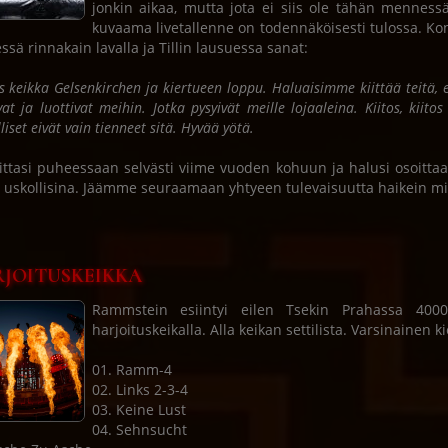
jonkin aikaa, mutta jota ei siis ole tähän menness
kuvaama livetallenne on todennäköisesti tulossa. Ko
essä rinnakain lavalla ja Tillin lausuessa sanat:
es keikka Gelsenkirchen ja kiertueen loppu. Haluaisimme kiittää teitä, 
vat ja luottivat meihin. Jotka pysyivät meille lojaaleina. Kiitos, kiit
liset eivät vain tienneet sitä. Hyvää yötä.
viittasi puheessaan selvästi viime vuoden kohuun ja halusi osoittaa 
e uskollisina. Jäämme seuraamaan yhtyeen tulevaisuutta haikein mi
JOITUSKEIKKA
Rammstein esiintyi eilen Tsekin Prahassa 4000 
harjoituskeikalla. Alla keikan settilista. Varsinainen
01. Ramm-4
02. Links 2-3-4
03. Keine Lust
04. Sehnsucht