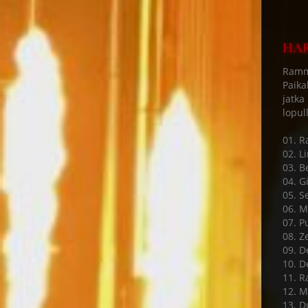
HAR
Ramms
Paika
jatka
lopul
01. 
02. L
03. B
04. Gi
05. S
06. M
07. P
08. Ze
09. D
10. D
11. R
12. M
13. D