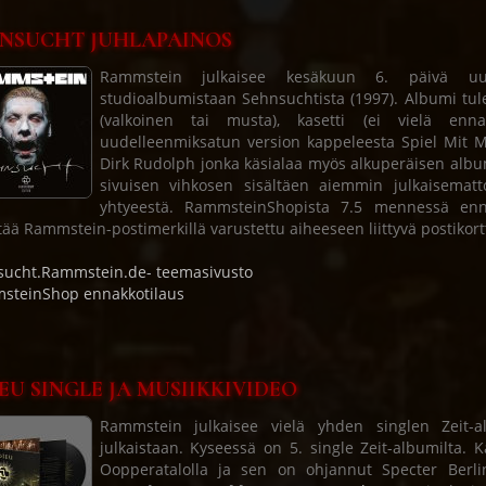
NSUCHT JUHLAPAINOS
Rammstein julkaisee kesäkuun 6. päivä uude
studioalbumistaan Sehnsuchtista (1997). Albumi tulee
(valkoinen tai musta), kasetti (ei vielä enna
uudelleenmiksatun version kappeleesta Spiel Mit M
Dirk Rudolph jonka käsialaa myös alkuperäisen albumi
sivuisen vihkosen sisältäen aiemmin julkaisemat
yhtyeestä. RammsteinShopista 7.5 mennessä enn
tää Rammstein-postimerkillä varustettu aiheeseen liittyvä postikor
ucht.Rammstein.de- teemasivusto
steinShop ennakkotilaus
EU SINGLE JA MUSIIKKIVIDEO
Rammstein julkaisee vielä yhden singlen Zeit-a
julkaistaan. Kyseessä on 5. single Zeit-albumilta. 
Oopperatalolla ja sen on ohjannut Specter Berli