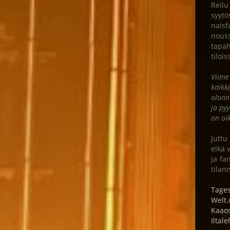
Reilu
syytö
naisf
nouss
tapah
tiloi
Viime
kaikk
olonn
ja pyy
on oi
Juttu
eikä 
ja fa
tilan
Tages
Welt.
Kaao
Iltale