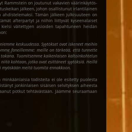
änyt Rammstein on joutunut vakavien väärinkäytös-
tuskeikan jälkeen, johon osallistunut irlantilainen
in ahdistelemaksi. Tämän jälkeen julkisuuteen on
tämät afterpartyt ja niihin liittyvät kyseenalaiset
ielsi väitettyjen asioiden tapahtuneen heidän
non:
 faniemme keskuudessa. Syytökset ovat iskeneet meihin
nomme faneillemme: meille on tärkeää, että tunnette
en takana. Tuomitsemme kaikenlaisen kaltoinkohtelun
niitä kohtaan, jotka ovat esittäneet syytöksiä. Heillä
tei myöskään meitä tuomita ennakkoon.
inkäänlaisia todisteita ei ole esitetty puolesta
änyt jonkinlaisen sisäisen selvityksen aiheesta
n saanut potkut tehtävästään. Jäämme seuraamaan