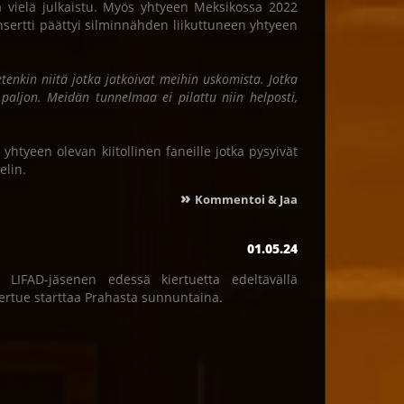
ä vielä julkaistu. Myös yhtyeen Meksikossa 2022
nsertti päättyi silminnähden liikuttuneen yhtyeen
etenkin niitä jotka jatkoivat meihin uskomista. Jotka
os paljon. Meidän tunnelmaa ei pilattu niin helposti,
yhtyeen olevan kiitollinen faneille jotka pysyivät
elin.
»
Kommentoi & Jaa
01.05.24
LIFAD-jäsenen edessä kiertuetta edeltävällä
 kiertue starttaa Prahasta sunnuntaina.