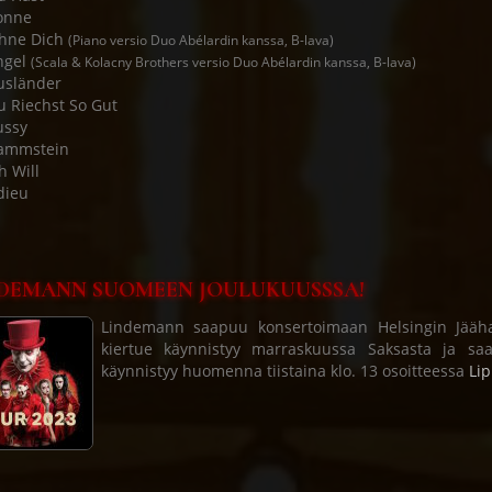
onne
Ohne Dich
(Piano versio Duo Abélardin kanssa, B-lava)
ngel
(Scala & Kolacny Brothers versio Duo Abélardin kanssa, B-lava)
usländer
u Riechst So Gut
ussy
Rammstein
h Will
dieu
DEMANN SUOMEEN JOULUKUUSSSA!
Lindemann saapuu konsertoimaan Helsingin Jäähall
kiertue käynnistyy marraskuussa Saksasta ja sa
käynnistyy huomenna tiistaina klo. 13 osoitteessa
Lip