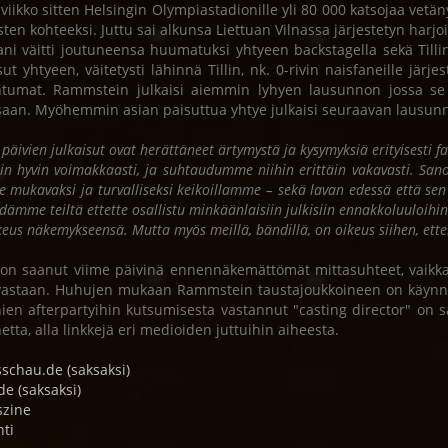
 viikko sitten Helsingin Olympiastadionille yli 80 000 katsojaa vet
sten kohteeksi. Juttu sai alkunsa Liettuan Vilnassa järjestetyn harjoi
ani väitti joutuneensa huumatuksi yhtyeen backstagella sekä Till
ut yhtyeen, väitetysti lähinnä Tillin, nk. 0-rivin naisfaneille järjes
tumat. Rammstein julkaisi aiemmin lyhyen lausunnon jossa se k
ssaan. Myöhemmin asian paisuttua yhtye julkaisi seuraavan lausun
 päivien julkaisut ovat herättäneet ärtymystä ja kysymyksiä erityisesti
iin hyvin voimakkaasti, ja suhtaudumme niihin erittäin vakavasti. Sa
e mukavaksi ja turvalliseksi keikoillamme – sekä lavan edessä että s
dämme teiltä ettette osallistu minkäänlaisiin julkisiin ennakkoluuloihin 
keus näkemykseensä. Mutta myös meillä, bändillä, on oikeus siihen, et
 on saanut viime päivinä ennennäkemättömät mittasuhteet, vaikka m
vastaan. Huhujen mukaan Rammstein taustajoukkoineen on käynnist
nien afterpartyihin kutsumisesta vastannut "casting director" o
netta, alla linkkejä eri medioiden juttuihin aiheesta.
schau.de (saksaksi)
de (saksaksi)
szine
hti