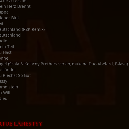
sche Zu Asche
ein Herz Brennt
uppe
iener Blut
it
eutschland (RZK Remix)
eutschland
adio
ein Teil
u Hast
onne
ngel (Scala & Kolacny Brothers versio, mukana Duo Abélard, B-lava)
usländer
u Riechst So Gut
ussy
Rammstein
h Will
dieu
RTUE LÄHESTYY